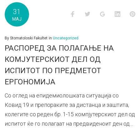
31
Facebook
Twitter
Google+
LinkedI
P
МАЈ
By
Stomatoloski Fakultet
in
Uncategorized
РАСПОРЕД ЗА ПОЛАГАЊЕ НА
КОМЈУТЕРСКИОТ ДЕЛ ОД
ИСПИТОТ ПО ПРЕДМЕТОТ
ЕРГОНОМИЈА
Со оглед на епидемиолошката ситуација со
Ковид 19 и препораките за дистанца и заштита,
колегите со реден бр. 1-15 компјутерскиот дел од
испитот ќе го полагаат на предвиденоит ден од…