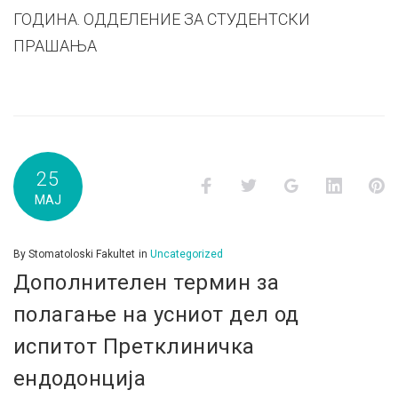
ГОДИНА. ОДДЕЛЕНИЕ ЗА СТУДЕНТСКИ
ПРАШАЊА
25
Facebook
Twitter
Google+
LinkedI
P
МАЈ
By
Stomatoloski Fakultet
in
Uncategorized
Дополнителен термин за
полагање на усниот дел од
испитот Претклиничка
ендодонција