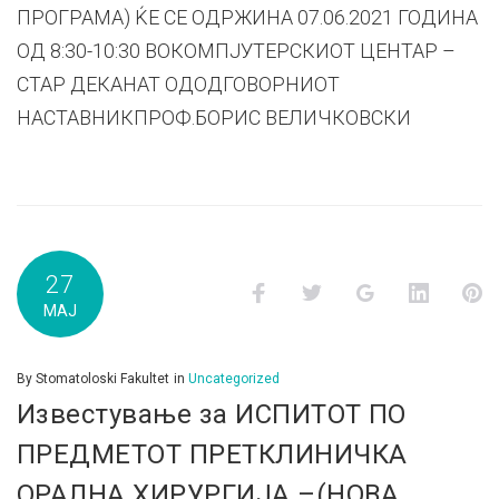
ПРОГРАМА) ЌЕ СЕ ОДРЖИНА 07.06.2021 ГОДИНА
ОД 8:30-10:30 ВОКОМПЈУТЕРСКИОТ ЦЕНТАР –
СТАР ДЕКАНАТ ОДОДГОВОРНИОТ
НАСТАВНИКПРОФ.БОРИС ВЕЛИЧКОВСКИ
27
Facebook
Twitter
Google+
LinkedI
P
МАЈ
By
Stomatoloski Fakultet
in
Uncategorized
Известување за ИСПИТОТ ПО
ПРЕДМЕТОТ ПРЕТКЛИНИЧКА
ОРАЛНА ХИРУРГИЈА –(НОВА