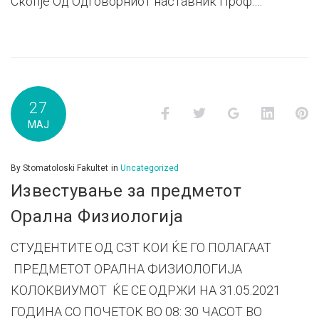
Скопје Од Одговорниот наставник Проф.…
27
Facebook
Twitter
Google+
LinkedI
P
МАЈ
By
Stomatoloski Fakultet
in
Uncategorized
Известување за предметот
Орална Физиологија
СТУДЕНТИТЕ ОД СЗТ КОИ ЌЕ ГО ПОЛАГААТ
ПРЕДМЕТОТ ОРАЛНА ФИЗИОЛОГИЈА
КОЛОКВИУМОТ ЌЕ СЕ ОДРЖИ НА 31.05.2021
ГОДИНА СО ПОЧЕТОК ВО 08: 30 ЧАСОТ ВО