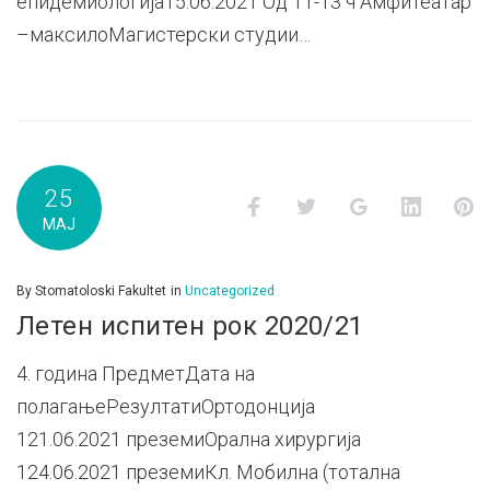
епидемиологија15.06.2021 Од 11-13 ч Амфитеатар
–максилоМагистерски студии…
25
Facebook
Twitter
Google+
LinkedI
P
МАЈ
By
Stomatoloski Fakultet
in
Uncategorized
Летен испитен рок 2020/21
4. година ПредметДата на
полагањеРезултатиОртодонција
121.06.2021 преземиОрална хирургија
124.06.2021 преземиКл. Мобилна (тотална