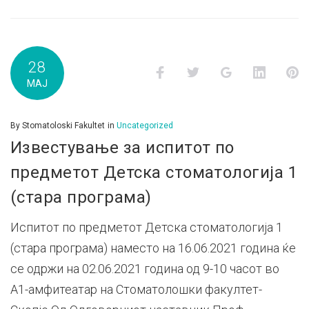
28
Facebook
Twitter
Google+
LinkedI
P
МАЈ
By
Stomatoloski Fakultet
in
Uncategorized
Известување за испитот по
предметот Детска стоматологија 1
(стара програма)
Испитот по предметот Детска стоматологија 1
(стара програма) наместо на 16.06.2021 година ќе
се одржи на 02.06.2021 година од 9-10 часот во
А1-амфитеатар на Стоматолошки факултет-