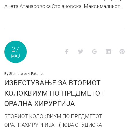
Анета Атанасовска Стојановска Максималниот…
27
Facebook
Twitter
Google+
LinkedI
P
МАЈ
By
Stomatoloski Fakultet
ИЗВЕСТУВАЊЕ ЗА ВТОРИОТ
КОЛОКВИУМ ПО ПРЕДМЕТОТ
ОРАЛНА ХИРУРГИЈА
ВТОРИОТ КОЛОКВИУМ ПО ПРЕДМЕТОТ
ОРАЛНАХИРУРГИЈА –(НОВА СТУДИСКА