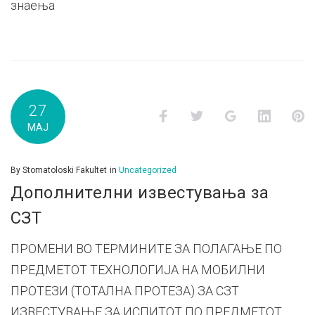
знаења
27
Facebook
Twitter
Google+
LinkedI
P
МАЈ
By
Stomatoloski Fakultet
in
Uncategorized
Дополнителни известувања за
СЗТ
ПРОМЕНИ ВО ТЕРМИНИТЕ ЗА ПОЛАГАЊЕ ПО
ПРЕДМЕТОТ ТЕХНОЛОГИЈА НА МОБИЛНИ
ПРОТЕЗИ (ТОТАЛНА ПРОТЕЗА) ЗА СЗТ
ИЗВЕСТУВАЊЕ ЗА ИСПИТОТ ПО ПРЕДМЕТОТ