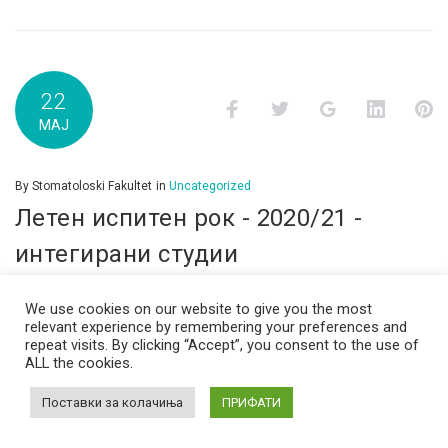
22
Facebook
Twitter
Google+
LinkedI
P
МАЈ
By
Stomatoloski Fakultet
in
Uncategorized
Летен испитен рок - 2020/21 -
интегирани студии
1 година ПредметДата на
We use cookies on our website to give you the most
полагањеРезултатиБиологија02.06.2021 Анатомија
relevant experience by remembering your preferences and
repeat visits. By clicking “Accept”, you consent to the use of
103.06.2021 Медицинска етика и
ALL the cookies.
психологија07.06.2021 преземи Англиски
Поставки за колачиња
ПРИФАТИ
јазик08.06.2021 Биофизика09.06.2021 Биохемија10.
материјали11.06.2021 Анатомија и морфологија на