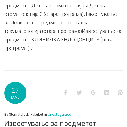
предметот Детска стоматологија и Детска
стоматологија 2 (стара програма)Известување
за Испитот по предметот Дентална
трауматологија (стара програма)Известување за
предметот КЛИНИЧКА ЕНДОДОНЦИЈА (нова
програма ) и…
27
Facebook
Twitter
Google+
LinkedI
P
МАЈ
By
Stomatoloski Fakultet
in
Uncategorized
Известување за предметот