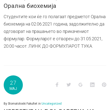
Орална биохемија
Студентите кои ќе го полагаат предметот Орална
биохемија на 02.06.2021 година, задолжително да
одговорат на прашањето во прикачениот
формулар. Формуларот е отворен до 31.05.2021,
20:00 часот. ЛИНК ДО ФОРМУЛАРОТ ТУКА.
27
Facebook
Twitter
Google+
LinkedI
P
МАЈ
By
Stomatoloski Fakultet
in
Uncategorized