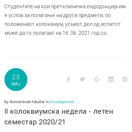
Студентите на кои претклиничка ендодонција им
е услов за полагање на други предмети, по
положениот колоквиум, усниот дел од испитот
може да го полагаат на 16. 06. 2021 год со…
23
Facebook
Twitter
Google+
LinkedI
P
МАЈ
By
Stomatoloski Fakultet
in
Uncategorized
II колоквиумска недела - летен
семестар 2020/21