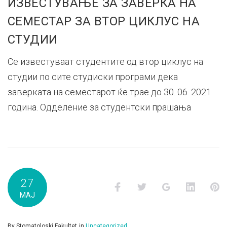
ИЗВЕСТУВАЊЕ ЗА ЗАВЕРКА НА
СЕМЕСТАР ЗА ВТОР ЦИКЛУС НА
СТУДИИ
Се известуваат студентите од втор циклус на
студии по сите студиски програми дека
заверката на семестарот ќе трае до 30. 06. 2021
година. Одделение за студентски прашања
27
Facebook
Twitter
Google+
LinkedI
P
МАЈ
By
Stomatoloski Fakultet
in
Uncategorized