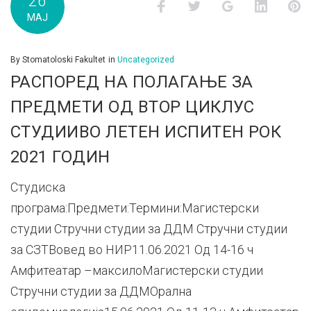
26
Facebook
Twitter
Google+
LinkedI
P
МАЈ
By
Stomatoloski Fakultet
in
Uncategorized
РАСПОРЕД НА ПОЛАГАЊЕ ЗА
ПРЕДМЕТИ ОД ВТОР ЦИКЛУС
СТУДИИВО ЛЕТЕН ИСПИТЕН РОК
2021 ГОДИН
Студиска
програма:Предмети:Термини:Магистерски
студии Стручни студии за ДДМ Стручни студии
за СЗТВовед во НИР11.06.2021 Од 14-16 ч
Амфитеатар –максилоМагистерски студии
Стручни студии за ДДМОрална