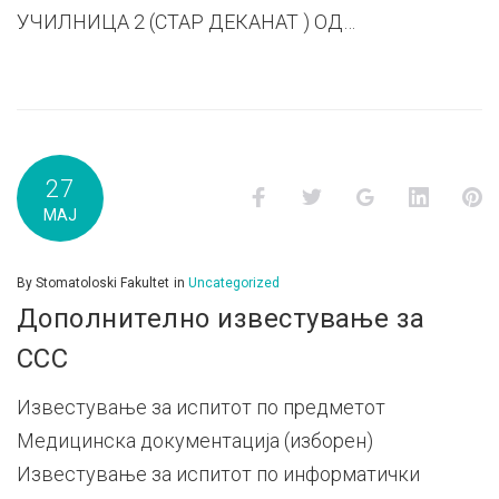
УЧИЛНИЦА 2 (СТАР ДЕКАНАТ ) ОД…
27
Facebook
Twitter
Google+
LinkedI
P
МАЈ
By
Stomatoloski Fakultet
in
Uncategorized
Дополнително известување за
ССС
Известување за испитот по предметот
Медицинска документација (изборен)
Известување за испитот по информатички