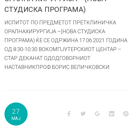
СТУДИСКА ПРОГРАМА)
ИСПИТОТ ПО ПРЕДМЕТОТ ПРЕТКЛИНИЧКА
ОРАЛНАХИРУРГИЈА –(НОВА СТУДИСКА
ПРОГРАМА) ЌЕ СЕ ОДРЖИНА 17.06.2021 ГОДИНА
ОД 8:30-10:30 ВОКОМПЈУТЕРСКИОТ ЦЕНТАР –
СТАР ДЕКАНАТ ОДОДГОВОРНИОТ
НАСТАВНИКПРОФ.БОРИС ВЕЛИЧКОВСКИ
27
Facebook
Twitter
Google+
LinkedI
P
МАЈ