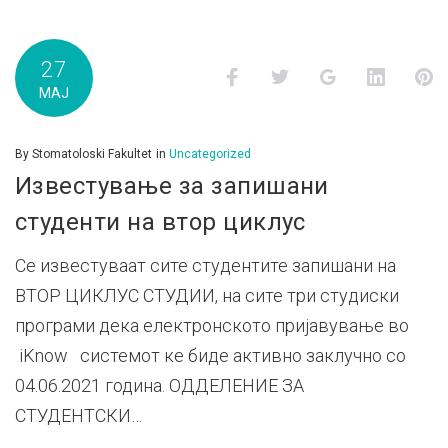
27
Facebook
Twitter
Google+
LinkedI
P
МАЈ
By
Stomatoloski Fakultet
in
Uncategorized
Известување за запишани
студенти на втор циклус
Се известуваат сите студентите запишани на
ВТОР ЦИКЛУС СТУДИИ, на сите три студиски
програми дека електронското пријавување во
iKnow системот ке биде активно заклучно со
04.06.2021 година. ОДДЕЛЕНИЕ ЗА
СТУДЕНТСКИ…