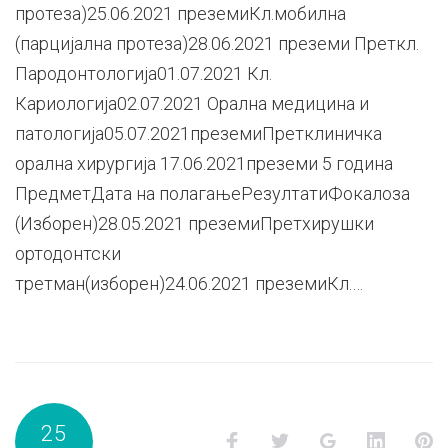
протеза)25.06.2021 преземиКл.мобилна
(парцијална протеза)28.06.2021 преземи Преткл.
Пародонтологија01.07.2021 Кл.
Кариологија02.07.2021 Орална медицина и
патологија05.07.2021преземиПретклиничка
орална хирургиja 17.06.2021преземи 5 година
ПредметДата на полагањеРезултатиФокалоза
(Изборен)28.05.2021 преземиПретхирушки
ортодонтски
третман(изборен)24.06.2021 преземиКл.…
25
Facebook
Twitter
Google+
LinkedI
P