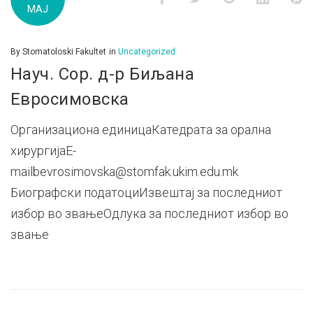
МАЈ
м.г
By
Stomatoloski Fakultet
in
Uncategorized
Науч. Сор. д-р Биљана
Евросимовска
Организациона единицаКатедрата за орална
хирургијаE-
mailbevrosimovska@stomfak.ukim.edu.mk
Биографски податоциИзвештај за последниот
избор во звањеОдлука за последниот избор во
звање