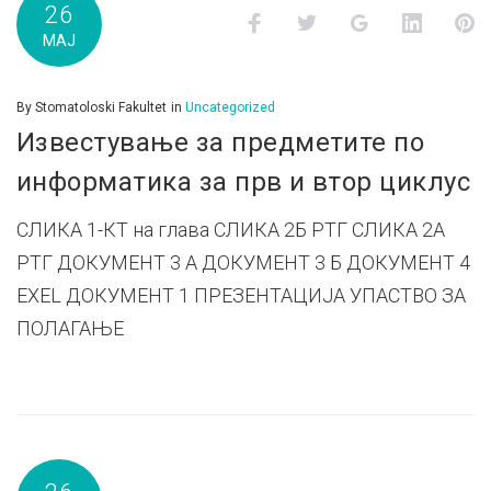
26
Facebook
Twitter
Google+
LinkedI
P
МАЈ
By
Stomatoloski Fakultet
in
Uncategorized
Известување за предметите по
информатика за прв и втор циклус
СЛИКА 1-КТ на глава СЛИКА 2Б РТГ СЛИКА 2А
РТГ ДОКУМЕНТ 3 А ДОКУМЕНТ 3 Б ДОКУМЕНТ 4
EXEL ДОКУМЕНТ 1 ПРЕЗЕНТАЦИЈА УПАСТВО ЗА
ПОЛАГАЊЕ