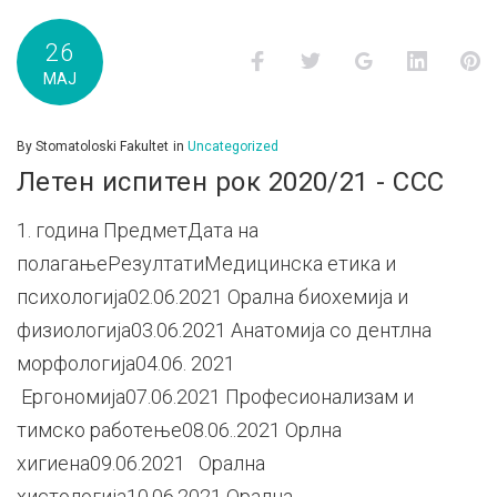
26
Facebook
Twitter
Google+
LinkedI
P
МАЈ
By
Stomatoloski Fakultet
in
Uncategorized
Летен испитен рок 2020/21 - ССС
1. година ПредметДата на
полагањеРезултатиМедицинска етика и
психологија02.06.2021 Орална биохемија и
физиологија03.06.2021 Анатомија со дентлна
морфологија04.06. 2021
Ергономија07.06.2021 Професионализам и
тимско работење08.06..2021 Орлна
хигиена09.06.2021 Орална
хистологија10.06.2021 Орална