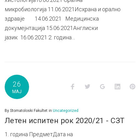
микробиологија 11.06.2021Исхрана и орално
здравје 14.06.2021 Медицинска
докумејнтација 15.06.2021Англиски
јазик 16.06.2021 2. година…
26
Facebook
Twitter
Google+
LinkedI
P
МАЈ
By
Stomatoloski Fakultet
in
Uncategorized
Летен испитен рок 2020/21 - СЗТ
1. година ПредметДата на