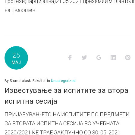
протези(парцијална)21.05.2021 преземиИмплантол
на џвакален…
25
Facebook
Twitter
Google+
LinkedI
P
МАЈ
By
Stomatoloski Fakultet
in
Uncategorized
Известување за испитите за втора
испитна сесија
ПРИЈАВУВАЊЕТО НА ИСПИТИТЕ ПО ПРЕДМЕТИ
ЗА ВТОРАТА ИСПИТНА СЕСИЈА ВО УЧЕБНАТА
2020/2021 ЌЕ ТРАЕ ЗАКЛУЧНО СО 30. 05. 2021