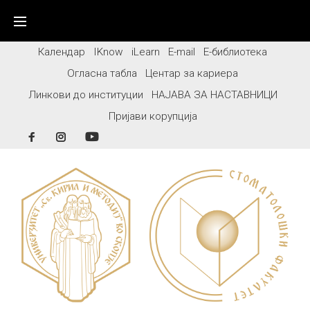
Skip
to
content
Календар
IKnow
iLearn
E-mail
Е-библиотека
Огласна табла
Центар за кариера
Линкови до институции
НАЈАВА ЗА НАСТАВНИЦИ
Пријави корупција
Facebook
Instagram
YouTube