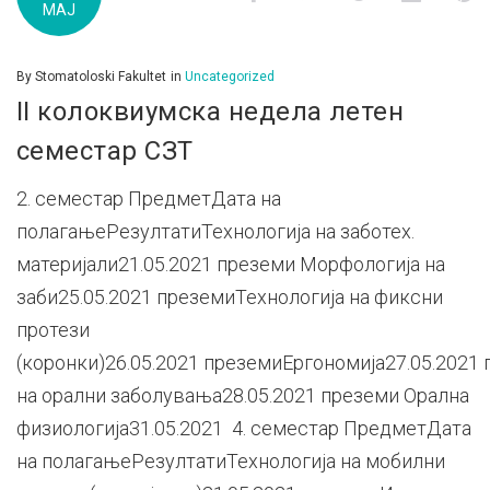
МАЈ
By
Stomatoloski Fakultet
in
Uncategorized
II колоквиумска недела летен
семестар СЗТ
2. семестар ПредметДата на
полагањеРезултатиТехнологија на заботех.
материјали21.05.2021 преземи Морфологија на
заби25.05.2021 преземиТехнологија на фиксни
протези
(коронки)26.05.2021 преземиЕргономија27.05.202
на орални заболувања28.05.2021 преземи Орална
физиологија31.05.2021 4. семестар ПредметДата
на полагањеРезултатиТехнологија на мобилни