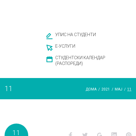
УПИС НА СТУДЕНТИ
Е-УСЛУГИ
СТУДЕНТСКИ КАЛЕНДАР
(РАСПОРЕДИ)
11
ДОМА
/
2021
/
МАЈ
/
11
Ден:
11
Facebook
Twitter
Google+
LinkedI
P