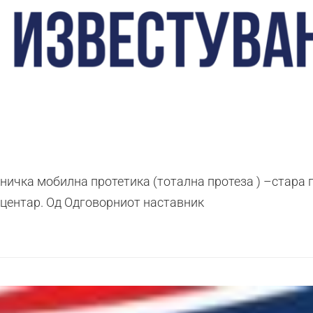
ичка мобилна протетика (тотална протеза ) –стара п
и центар. Од Одговорниот наставник