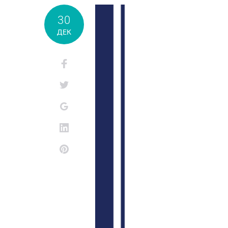
30
ДЕК