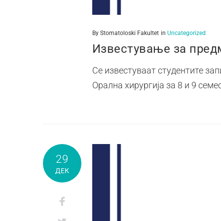
By
Stomatoloski Fakultet
in
Uncategorized
Известување за предм
Се известуваат студентите зап
Орална хирургија за 8 и 9 семе
29
ДЕК