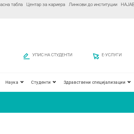
асна табла
Центар за кариера
Линкови до институции
НАЈА
УПИС НА СТУДЕНТИ
Е-УСЛУГИ
Наука
Студенти
Здравствени специјализации