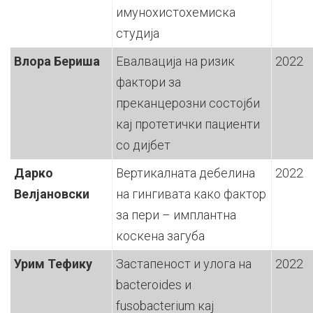
имунохистохемиска
студија
Влора Бериша
Евалвација на ризик
2022
фактори за
преканцерозни состојби
кај протетички пациенти
со дијбет
Дарко
Вертикалната дебелина
2022
Велјановски
на гингивата како фактор
за пери – имплантна
коскена загуба
Урим Тефику
Застапеност и улога на
2022
bacteroides и
fusobacterium кај