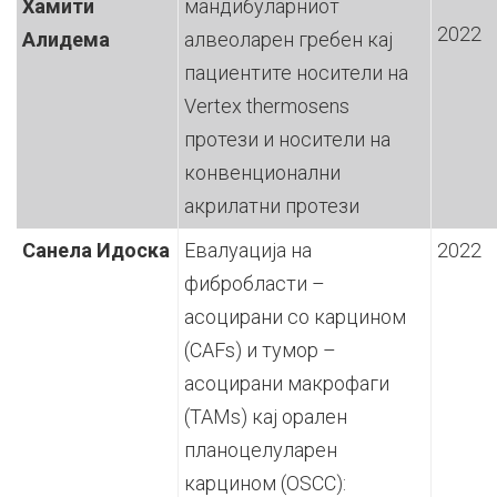
Хамити
мандибуларниот
2022
Алидема
алвеоларен гребен кај
пациентите носители на
Vertex thermosens
протези и носители на
конвенционални
акрилатни протези
Санела Идоска
Евалуација на
2022
фибробласти –
асоцирани со карцином
(CAFs) и тумор –
асоцирани макрофаги
(TAMs) кај орален
планоцелуларен
карцином (OSCC):