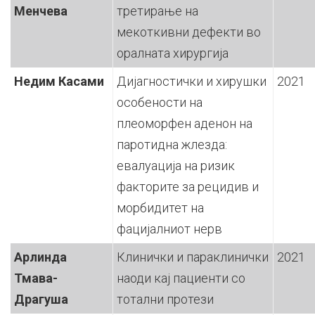
Менчева
третирање на
мекоткивни дефекти во
оралната хирургија
Недим Касами
Дијагностички и хирушки
2021
особености на
плеоморфен аденон на
паротидна жлезда:
евалуација на ризик
факторите за рецидив и
морбидитет на
фацијалниот нерв
Арлинда
Клинички и параклинички
2021
Тмава-
наоди кај пациенти со
Драгуша
тотални протези