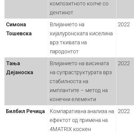
композитното колче со
дентинот
Симона
Влијанието на
2022
Тошевска
хијалуронската киселина
врз ткивата на
пародонтот
Тања
Влијанието на висината
2022
Дејаноска
на супраструктурата врз
стабилноста на
имплантите – метод на
конечни елементи
Билбил Речица
Компаративна анализа на
2022
ефектот од примена на
4MATRIX коскен