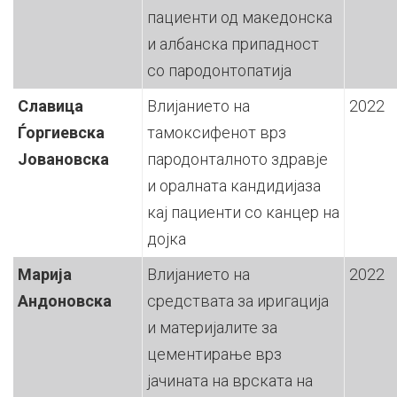
пациенти од македонска
и албанска припадност
со пародонтопатија
Славица
Влијанието на
2022
Ѓоргиевска
тамоксифенот врз
Јовановска
пародонталното здравје
и оралната кандидијаза
кај пациенти со канцер на
дојка
Марија
Влијанието на
2022
Андоновска
средствата за иригација
и материјалите за
цементирање врз
јачината на врската на