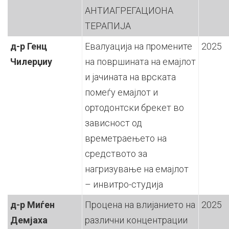
АНТИАГРЕГАЦИОНА
ТЕРАПИЈА
д-р Генц
Евалуација на промените
2025
Чилерџиу
на површината на емајлот
и јачината на врската
помеѓу емајлот и
ортодонтски брекет во
зависност од
времетраењето на
средството за
нагризување на емајлот
– инвитро-студија
д-р Миѓен
Процена на влијанието на
2025
Демјаха
различни концентрации