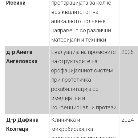
Исеини
препарацијата за колче
врз квалитетот на
апикалното полнење
направено со различни
материјали и техники
д-р Анета
Евалуација на промените
2025
Ангеловска
на структурите на
орофацијалниот систем
при протетичка
рехабилитација со
имедијатни и
конвенционални протези
Д-р Дафина
Клиничка и
2024
Колгеци
микробиолошка