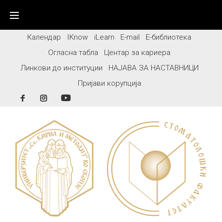
Skip
to
content
Календар
IKnow
iLearn
E-mail
Е-библиотека
Огласна табла
Центар за кариера
Линкови до институции
НАЈАВА ЗА НАСТАВНИЦИ
Пријави корупција
Facebook
Instagram
YouTube