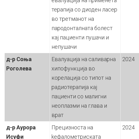
евалуација на применета
терапија со диоден ласер
во третманот на
пародонталната болест
кај пациенти пушачи и
непушачи
д-р Соња
Евалуација на саливарна
2024
Роголева
хипофункција во
корелација со типот на
радиотерапија кај
пациенти со малигни
неоплазми на глава и
врат
д-р Аурора
Прeцизноста на
2024
Исуфи
kефалометриската