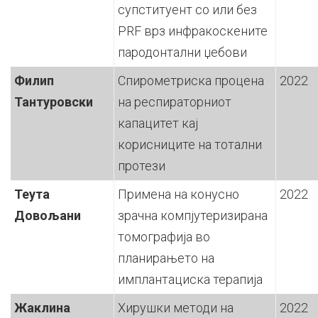
супституент со или без
PRF врз инфракоскените
пародонтални џебови
Филип
Спирометриска процена
2022
Тантуровски
на респираторниот
капацитет кај
корисниците на тотални
протези
Теута
Примена на конусно
2022
Довољани
зрачна компјутеризирана
томографија во
планирањето на
имплантациска терапија
Жаклина
Хирушки методи на
2022