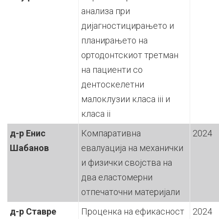
анализа при
дијагностицирањето и
планирањето на
ортодонтскиот третман
на пациенти со
дентоскелетни
малоклузии класа iii и
класа ii
д-р Енис
Компаративна
2024
Шабанов
евалуација на механички
и физички својства на
два еластомерни
отпечаточни материјали
д-р Ставре
Проценка на ефикасност
2024