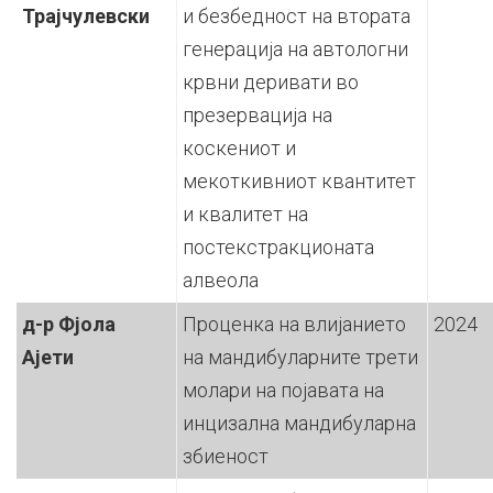
Трајчулевски
и безбедност на втората
генерација на автологни
крвни деривати во
презервација на
коскениот и
мекоткивниот квантитет
и квалитет на
постекстракционата
алвеола
д-р Фјола
Проценка на влијанието
2024
Ајети
на мандибуларните трети
молари на појавата на
инцизална мандибуларна
збиеност