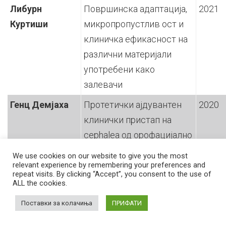
Либурн
Површинска адаптација,
2021
Куртиши
микропропустлив ост и
клиничка ефикасност на
различни материјали
употребени како
залевачи
Генц Демјаха
Протетички ајдувантен
2020
клинички пристап на
cephalea од орофацијално
потекло
We use cookies on our website to give you the most
relevant experience by remembering your preferences and
Зоран Шушак
Евалуација на
2020
repeat visits. By clicking “Accept”, you consent to the use of
ALL the cookies.
ефикасност и ризици со
ботокс терапија при
Поставки за колачиња
ПРИФАТИ
тригеминална неуралгија