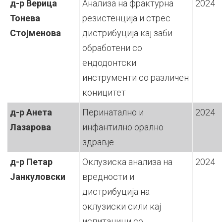
д-р Верица
Анализа на фрактурна
2024
Тонева
резистенција и стрес
Стојменова
дистрибуција кај заби
обработени со
ендодонтски
инструменти со различен
коницитет
д-р Анета
Перинатално и
2024
Лазарова
инфантилно орално
здравје
д-р Петар
Оклузиска анализа на
2024
Јанкуловски
вредности и
дистрибуција на
оклузиски сили кај
испитаници со