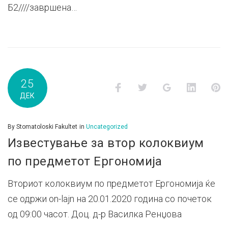
Б2////завршена…
25
Facebook
Twitter
Google+
LinkedI
P
ДЕК
By
Stomatoloski Fakultet
in
Uncategorized
Известување за втор колоквиум
по предметот Ергономија
Вториот колоквиум по предметот Ергономија ќе
се одржи on-lajn на 20.01.2020 година со почеток
од 09:00 часот. Доц. д-р Василка Ренџова