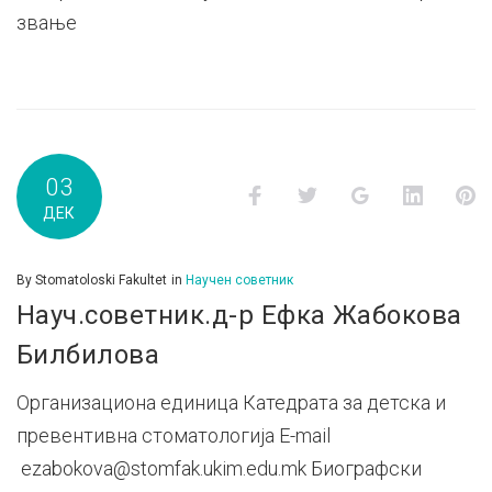
звање
03
Facebook
Twitter
Google+
LinkedI
P
ДЕК
By
Stomatoloski Fakultet
in
Научен советник
Науч.советник.д-р Ефка Жабокова
Билбилова
Организациона единица Катедрата за детска и
превентивна стоматологија E-mail
ezabokova@stomfak.ukim.edu.mk Биографски