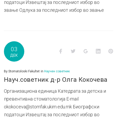
податоци Извештај за последниот избор во
звање Одлука за последниот избор во звање
03
Facebook
Twitter
Google+
LinkedI
P
ДЕК
By
Stomatoloski Fakultet
in
Научен советник
Науч.советник д-р Олга Кокочева
Организациона единица Катедрата за детска и
превентивна стоматологија E-mail
okokoceva@stomfak.ukim.edu.mk Биографски
податоци Извештај за последниот избор во