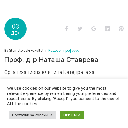
03
Facebook
Twitter
Google+
LinkedI
P
ДЕК
By
Stomatoloski Fakultet
in
Редовен професор
Проф. д-р Наташа Ставрева
Организациона единица Катедрата за
стоматолошка протетика E-mail
We use cookies on our website to give you the most
nstavreva@stomfak.ukim.edu.mk Биографски
relevant experience by remembering your preferences and
податоци Извештај за последниот избор во
repeat visits. By clicking “Accept”, you consent to the use of
ALL the cookies.
звање Одлука за последниот избор во звање
Поставки за колачиња
ПРИФАТИ