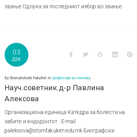
звање Одлука за последниот избор во звање
03
Facebook
Twitter
Google+
LinkedI
P
ДЕК
By
Stomatoloski Fakultet
in
професори во пензија
Науч.советник.д-р Павлина
Алексова
Организациона единица Катедра за болести на
забите и ендодонтот E-mail
paleksova@stomfak.ukim.edu.mk Биографски