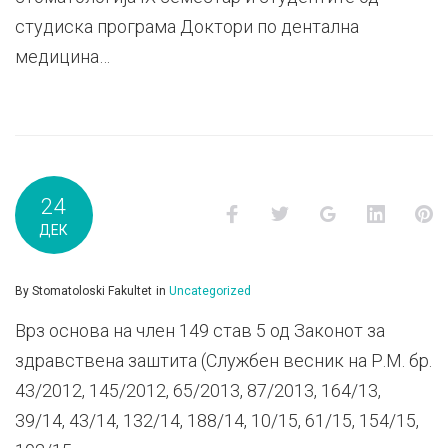
студиска програма Доктори по дентална
медицина…
24
Facebook
Twitter
Google+
LinkedI
P
ДЕК
By
Stomatoloski Fakultet
in
Uncategorized
Врз основа на член 149 став 5 од Законот за
здравствена заштита (Службен весник на Р.М. бр.
43/2012, 145/2012, 65/2013, 87/2013, 164/13,
39/14, 43/14, 132/14, 188/14, 10/15, 61/15, 154/15,