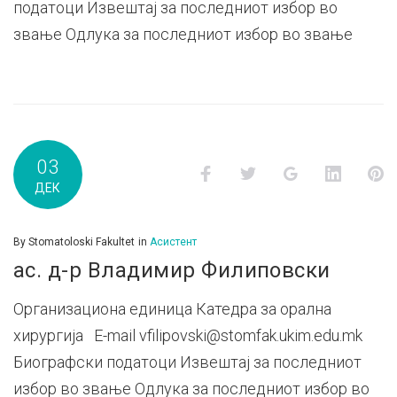
податоци Извештај за последниот избор во
звање Одлука за последниот избор во звање
03
Facebook
Twitter
Google+
LinkedI
P
ДЕК
By
Stomatoloski Fakultet
in
Асистент
ас. д-р Владимир Филиповски
Организациона единица Катедра за орална
хирургија E-mail vfilipovski@stomfak.ukim.edu.mk
Биографски податоци Извештај за последниот
избор во звање Одлука за последниот избор во