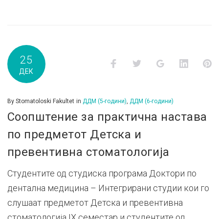
25
Facebook
Twitter
Google+
LinkedI
P
ДЕК
By
Stomatoloski Fakultet
in
ДДМ (5-години)
,
ДДМ (6-години)
Соопштение за практична настава
по предметот Детска и
превентивна стоматологија
Студентите од студиска програма Доктори по
дентална медицина – Интегрирани студии кои го
слушаат предметот Детска и превентивна
стоматологија IX семестар и студентите од