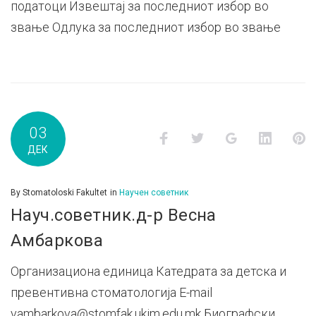
податоци Извештај за последниот избор во
звање Одлука за последниот избор во звање
03
Facebook
Twitter
Google+
LinkedI
P
ДЕК
By
Stomatoloski Fakultet
in
Научен советник
Науч.советник.д-р Весна
Амбаркова
Организациона единица Катедрата за детска и
превентивна стоматологија E-mail
vambarkova@stomfak.ukim.edu.mk Биографски