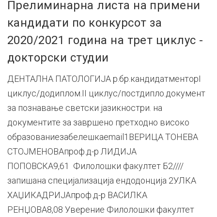
Прелиминарна листа на примени
кандидати по конкурсот за
2020/2021 година на трет циклус -
докторски студии
ДЕНТАЛНА ПАТОЛОГИЈА р.бр.кандидатменторI
циклус/додиплом.II циклус/постдипло.документ
за познавање светски јазикностри. на
документите за завршено претходно високо
образованиезабелешкаemail1ВЕРИЦА ТОНЕВА
СТОЈМЕНОВАпроф.д-р ЛИДИЈА
ПОПОВСКА9,61 Филолошки факултет Б2////
запишана специјализација ендодонција 2УЛКА
ХАЏИКАДРИЈАпроф.д-р ВАСИЛКА
РЕНЏОВА8,08 Уверение Филолошки факултет