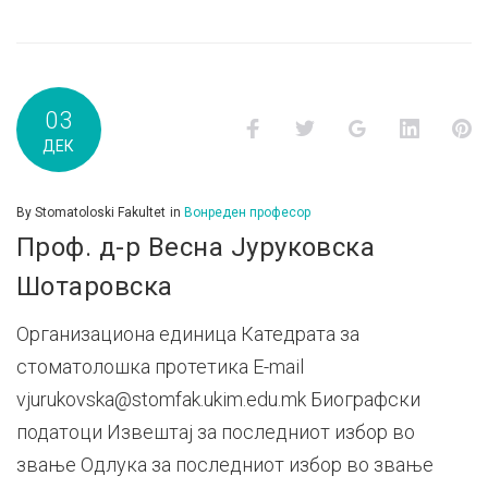
03
Facebook
Twitter
Google+
LinkedI
P
ДЕК
By
Stomatoloski Fakultet
in
Вонреден професор
Проф. д-р Весна Јуруковска
Шотаровска
Организациона единица Катедрата за
стоматолошка протетика E-mail
vjurukovska@stomfak.ukim.edu.mk Биографски
податоци Извештај за последниот избор во
звање Одлука за последниот избор во звање