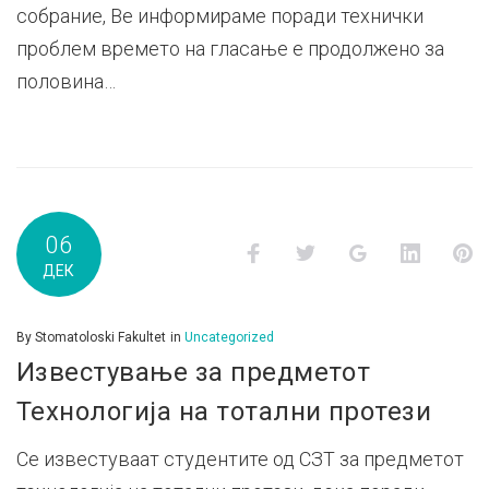
собрание, Ве информираме поради технички
проблем времето на гласање е продолжено за
половина…
06
Facebook
Twitter
Google+
LinkedI
P
ДЕК
By
Stomatoloski Fakultet
in
Uncategorized
Известување за предметот
Технологија на тотални протези
Се известуваат студентите од СЗТ за предметот