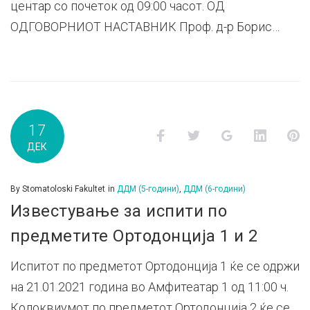
центар со почеток од 09:00 часот. ОД
ОДГОВОРНИОТ НАСТАВНИК Проф. д-р Борис…
17
Facebook
Twitter
Google+
LinkedI
P
ДЕК
By
Stomatoloski Fakultet
in
ДДМ (5-години)
,
ДДМ (6-години)
Известување за испити по
предметите Ортодонција 1 и 2
Испитот по предметот Ортодонција 1 ќе се одржи
на 21.01.2021 година во Амфитеатар 1 од 11:00 ч.
Колоквиумот по предметот Ортодонција 2 ќе се