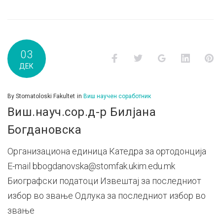
03
Facebook
Twitter
Google+
LinkedI
P
ДЕК
By
Stomatoloski Fakultet
in
Виш научен соработник
Виш.науч.сор.д-р Билјана
Богдановска
Организациона единица Катедра за ортодонција
E-mail bbogdanovska@stomfak.ukim.edu.mk
Биографски податоци Извештај за последниот
избор во звање Одлука за последниот избор во
звање