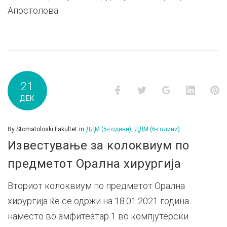
Апостолова
21
Facebook
Twitter
Google+
LinkedI
P
ДЕК
By
Stomatoloski Fakultet
in
ДДМ (5-години)
,
ДДМ (6-години)
Известување за колоквиум по
предметот Орална хирургија
Вториот колоквиум по предметот Орална
хирургија ќе се одржи на 18.01.2021 година
наместо во амфитеатар 1 во компјутерски