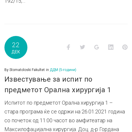
192/15,…
22
Facebook
Twitter
Google+
LinkedI
P
ДЕК
By
Stomatoloski Fakultet
in
ДДМ (5-години)
Известување за испит по
предметот Орална хирургија 1
Испитот по предметот Орална хирургија 1 –
стара програма ќе се одржи на 26.01.2021 година
со почеток од 11:00 часот во амфитеатар на
Максилофацијална хирургија. Доц. д-р Гордана