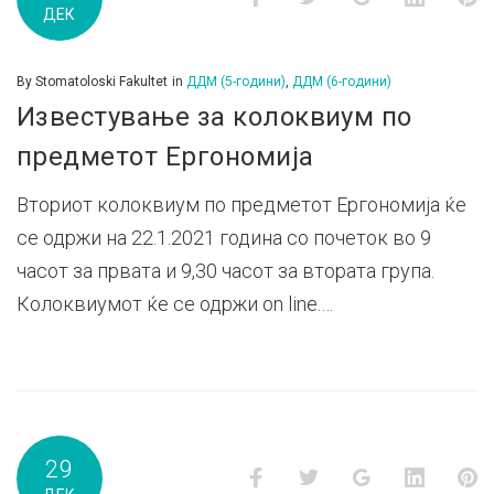
ДЕК
м.г
By
Stomatoloski Fakultet
in
ДДМ (5-години)
,
ДДМ (6-години)
Известување за колоквиум по
предметот Ергономија
Вториот колоквиум по предметот Ергономија ќе
се одржи на 22.1.2021 година со почеток во 9
часот за првата и 9,30 часот за втората група.
Колоквиумот ќе се одржи on line.…
29
Facebook
Twitter
Google+
LinkedI
P