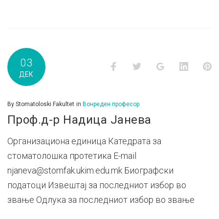
03
Facebook
Twitter
Google+
LinkedI
P
ДЕК
By
Stomatoloski Fakultet
in
Вонреден професор
Проф.д-р Надица Јанева
Организациона единица Катедрата за
стоматолошка протетика E-mail
njaneva@stomfak.ukim.edu.mk Биографски
податоци Извештај за последниот избор во
звање Одлука за последниот избор во звање