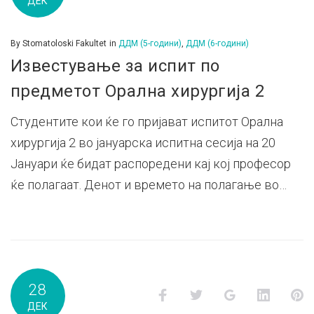
ДЕК
By
Stomatoloski Fakultet
in
ДДМ (5-години)
,
ДДМ (6-години)
Известување за испит по
предметот Орална хирургија 2
Студентите кои ќе го пријават испитот Орална
хирургија 2 во јануарска испитна сесија на 20
Јануари ќе бидат распоредени кај кој професор
ќе полагаат. Денот и времето на полагање во…
28
Facebook
Twitter
Google+
LinkedI
P
ДЕК