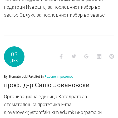
податоци Извештај за последниот избор во
звање Одлука за последниот избор во звање
03
Facebook
Twitter
Google+
LinkedI
P
ДЕК
By
Stomatoloski Fakultet
in
Редовен професор
проф. д-р Сашо Јовановски
Организациона единица Катедрата за
стоматолошка протетика E-mail
sjovanovski@stomfak.ukim.edu.mk Биографски