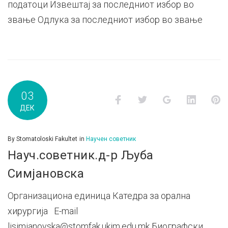
податоци Извештај за последниот избор во
звање Одлука за последниот избор во звање
03
Facebook
Twitter
Google+
LinkedI
P
ДЕК
By
Stomatoloski Fakultet
in
Научен советник
Науч.советник.д-р Љуба
Симјановска
Организациона единица Катедра за орална
хирургија E-mail
ljsimjanovska@stomfak.ukim.edu.mk Биографски