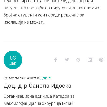
технологија на тотални протези, дека поради
актуелната состојба со вирусот и се поголемиот
број на студенти кои поради решение за
изолација не можат…
03
Facebook
Twitter
Google+
LinkedI
P
ДЕК
By
Stomatoloski Fakultet
in
Доцент
Доц. д-р Санела Идоска
Организациона единица Катедра за
максилофацијална хирургија E-mail