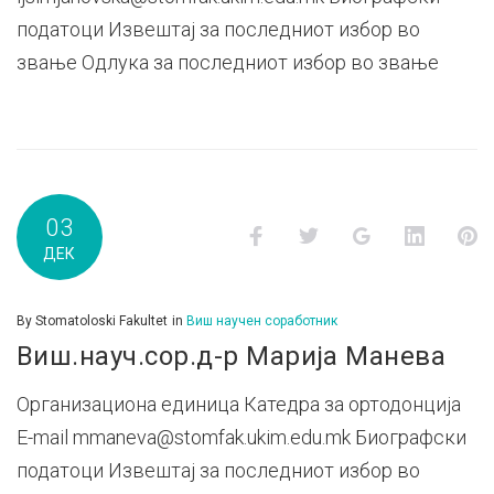
податоци Извештај за последниот избор во
звање Одлука за последниот избор во звање
03
Facebook
Twitter
Google+
LinkedI
P
ДЕК
By
Stomatoloski Fakultet
in
Виш научен соработник
Виш.науч.сор.д-р Марија Манева
Организациона единица Катедра за ортодонција
E-mail mmaneva@stomfak.ukim.edu.mk Биографски
податоци Извештај за последниот избор во