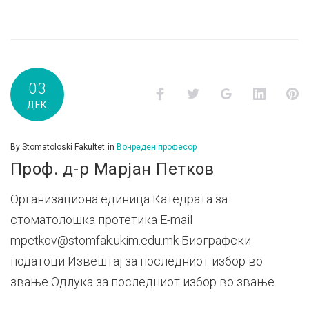
03
Facebook
Twitter
Google+
LinkedI
P
ДЕК
By
Stomatoloski Fakultet
in
Вонреден професор
Проф. д-р Марјан Петков
Организациона единица Катедрата за
стоматолошка протетика E-mail
mpetkov@stomfak.ukim.edu.mk Биографски
податоци Извештај за последниот избор во
звање Одлука за последниот избор во звање