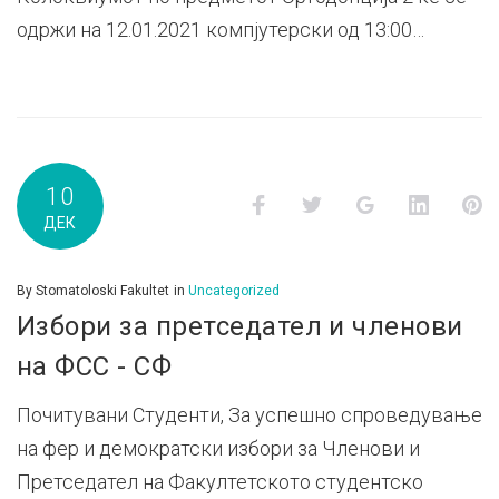
одржи на 12.01.2021 компјутерски од 13:00…
10
Facebook
Twitter
Google+
LinkedI
P
ДЕК
By
Stomatoloski Fakultet
in
Uncategorized
Избори за претседател и членови
на ФСС - СФ
Почитувани Студенти, За успешно спроведување
на фер и демократски избори за Членови и
Претседател на Факултетското студентско