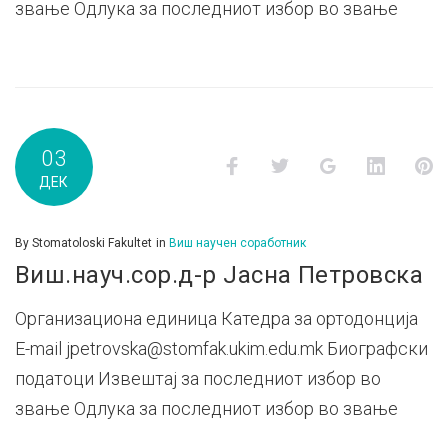
звање Одлука за последниот избор во звање
03
Facebook
Twitter
Google+
LinkedI
P
ДЕК
By
Stomatoloski Fakultet
in
Виш научен соработник
Виш.науч.сор.д-р Јасна Петровска
Организациона единица Катедра за ортодонција
E-mail jpetrovska@stomfak.ukim.edu.mk Биографски
податоци Извештај за последниот избор во
звање Одлука за последниот избор во звање