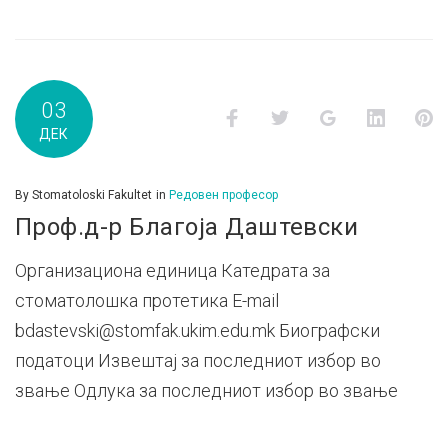
03
Facebook
Twitter
Google+
LinkedI
P
ДЕК
By
Stomatoloski Fakultet
in
Редовен професор
Проф.д-р Благоја Даштевски
Организациона единица Катедрата за
стоматолошка протетика E-mail
bdastevski@stomfak.ukim.edu.mk Биографски
податоци Извештај за последниот избор во
звање Одлука за последниот избор во звање