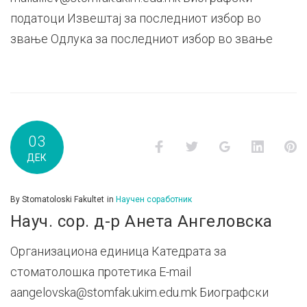
податоци Извештај за последниот избор во
звање Одлука за последниот избор во звање
03
Facebook
Twitter
Google+
LinkedI
P
ДЕК
By
Stomatoloski Fakultet
in
Научен соработник
Науч. сор. д-р Анета Ангеловска
Организациона единица Катедрата за
стоматолошка протетика E-mail
aangelovska@stomfak.ukim.edu.mk Биографски