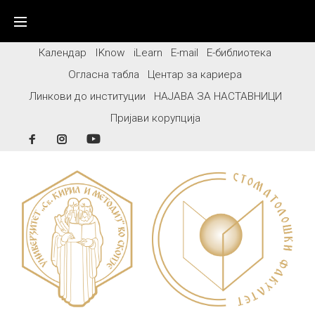
Skip
to
content
Календар
IKnow
iLearn
E-mail
Е-библиотека
Огласна табла
Центар за кариера
Линкови до институции
НАЈАВА ЗА НАСТАВНИЦИ
Пријави корупција
Facebook
Instagram
YouTube