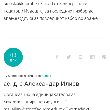
sidoska@stomfak.ukim.edu.mk Биографски
податоци Извештај за последниот избор во
звање Одлука за последниот избор во звање
03
Facebook
Twitter
Google+
LinkedI
P
ДЕК
By
Stomatoloski Fakultet
in
Асистент
ас. д-р Александар Илиев
Организациона единицаКатедра за
максилофацијална хирургија E-
mailailiev@stomfak.ukim.edu.mk Биографски