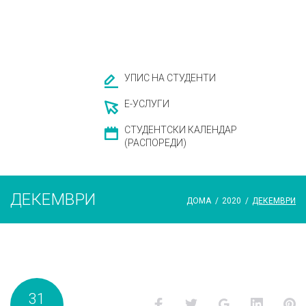
УПИС НА СТУДЕНТИ
Е-УСЛУГИ
СТУДЕНТСКИ КАЛЕНДАР
(РАСПОРЕДИ)
ДЕКЕМВРИ
ДОМА
/
2020
/
ДЕКЕМВРИ
Месец:
31
Facebook
Twitter
Google+
LinkedI
P