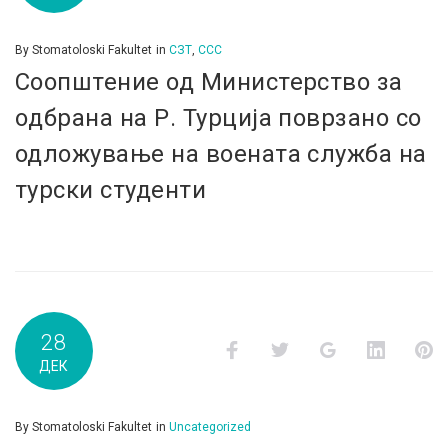
By
Stomatoloski Fakultet
in
СЗТ
,
ССС
Соопштение од Министерство за
oдбрана на Р. Турција поврзано со
одложување на воената служба на
турски студенти
28
Facebook
Twitter
Google+
LinkedI
P
ДЕК
By
Stomatoloski Fakultet
in
Uncategorized