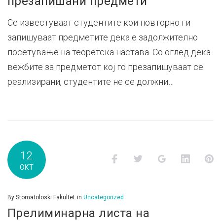
презапишани предмети
Се известуваат студентите кои повторно ги
запишуваат предметите дека е задолжително
посетување на теоретска настава. Со оглед дека
вежбите за предметот кој го презапишуваат се
реализирани, студентите не се должни…
12
Facebook
Twitter
Google+
LinkedI
P
ОКТ
By
Stomatoloski Fakultet
in
Uncategorized
Прелиминарна листа на