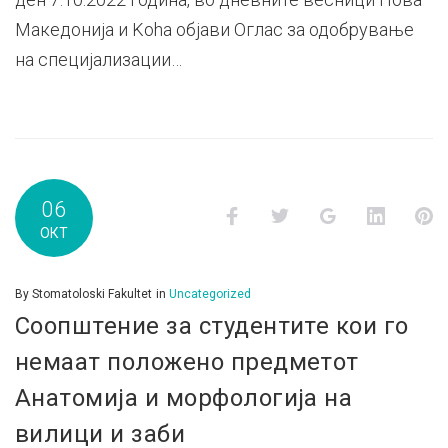
Македонија и Koha објави Оглас за одобрување
на специјализации…
06
Facebook
Twitter
Google+
LinkedI
P
ОКТ
By
Stomatoloski Fakultet
in
Uncategorized
Соопштение за студентите кои го
немаат положено предметот
Анатомија и морфологија на
вилици и заби