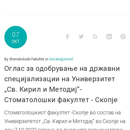
07
Facebook
Twitter
Google+
LinkedI
P
ОКТ
By
Stomatoloski Fakultet
in
Uncategorized
Оглас за одобрување на државни
специјализации на Универзитет
,,Св. Кирил и Методиј”-
Стоматолошки факултет - Скопје
Стоматолошкиот факултет -Скопје во состав на
Универзитетот ,,Св. Кирил и Методиј” во Скопје на
ден 7.10.2022 година, во дневните весници Нова