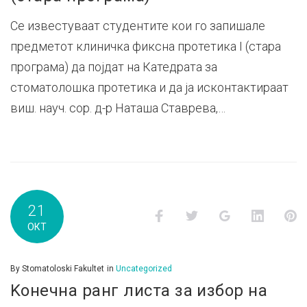
Се известуваат студентите кои го запишале
предметот клиничка фиксна протетика I (стара
програма) да појдат на Катедрата за
стоматолошка протетика и да ја исконтактираат
виш. науч. сор. д-р Наташа Ставрева,…
21
Facebook
Twitter
Google+
LinkedI
P
ОКТ
By
Stomatoloski Fakultet
in
Uncategorized
Kонечна ранг листа за избор на