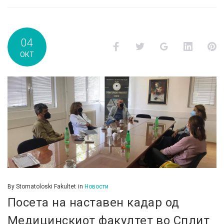
04
Facebook
Twitter
Google+
LinkedI
P
ОКТ
By
Stomatoloski Fakultet
in
Новости
Посета на наставен кадар од
Медицинскиот факултет во Сплит