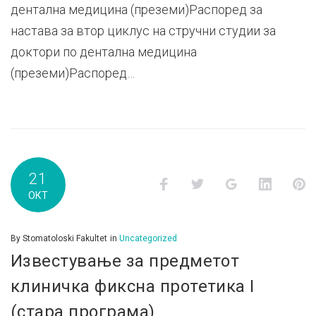
дентална медицина (преземи)Распоред за
настава за втор циклус на стручни студии за
доктори по дентална медицина
(преземи)Распоред…
21
Facebook
Twitter
Google+
LinkedI
P
ОКТ
By
Stomatoloski Fakultet
in
Uncategorized
Известување за предметот
клиничка фиксна протетика I
(стара програма)