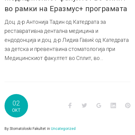
во рамки на Еразмус+ програмата
Доц. д-р Антонија Тадин од Катедрата за
реставративна дентална медицина и
ендодонција и доц. д-р Лидиа Гавиќ од Катедрата
за детска и превентвина стоматологија при
Медицинскиот факултет во Сплит, во…
02
Facebook
Twitter
Google+
LinkedI
P
ОКТ
By
Stomatoloski Fakultet
in
Uncategorized