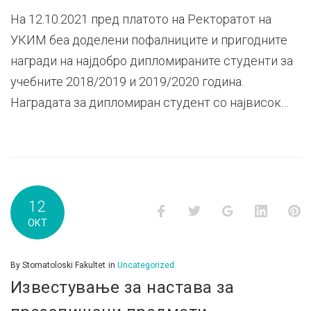
На 12.10.2021 пред платото на Ректоратот на
УКИМ беа доделени пофалниците и пригодните
награди на најдобро дипломираните студенти за
учебните 2018/2019 и 2019/2020 година.
Наградата за дипломиран студент со највисок…
12
Facebook
Twitter
Google+
LinkedI
P
ОКТ
By
Stomatoloski Fakultet
in
Uncategorized
Известување за настава за