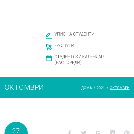
УПИС НА СТУДЕНТИ
Е-УСЛУГИ
СТУДЕНТСКИ КАЛЕНДАР
(РАСПОРЕДИ)
ОКТОМВРИ
ДОМА
/
2021
/
ОКТОМВРИ
Месец:
27
Facebook
Twitter
Google+
LinkedI
P