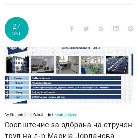
27
Facebook
Twitter
Google+
LinkedI
P
ОКТ
By
Stomatoloski Fakultet
in
Uncategorized
Соопштение за одбрана на стручен
труд на д-р Марија Јорданова