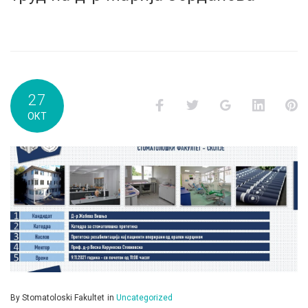
27
Facebook
Twitter
Google+
LinkedI
P
ОКТ
By
Stomatoloski Fakultet
in
Uncategorized