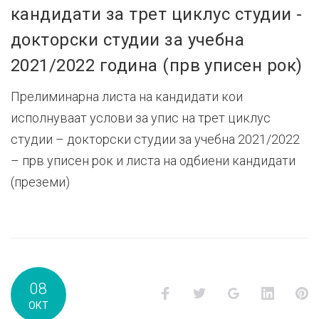
кандидати за трет циклус студии -
докторски студии за учебна
2021/2022 година (прв уписен рок)
Прелиминарна листа на кандидати кои
исполнуваат услови за упис на трет циклус
студии – докторски студии за учебна 2021/2022
– прв уписен рок и листа на одбиени кандидати
(преземи)
08
Facebook
Twitter
Google+
LinkedI
P
ОКТ