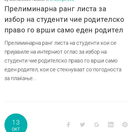
Прелиминарна ранг листа за
избор на студенти чие родителско
право го врши само еден родител
Прелиминарна ранг листа на студенти кои се
пријавиле на интерниот оглас за избор на
студенти чие родителско право го врши само
еден родител, кои се стекнуваат со погодноста
за плаќање…
13
Facebook
Twitter
Google+
LinkedI
P
ОКТ