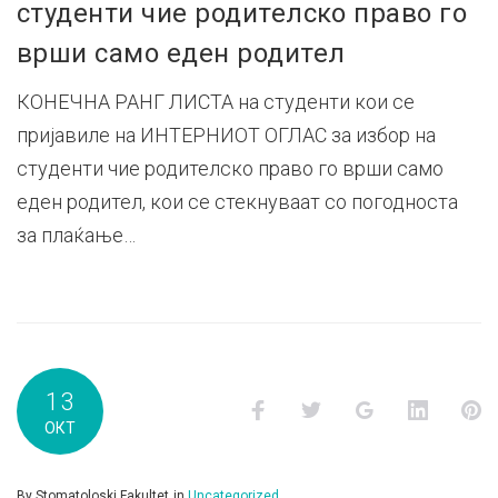
студенти чие родителско право го
врши само еден родител
КОНЕЧНА РАНГ ЛИСТА на студенти кои се
пријавиле на ИНТЕРНИОТ ОГЛАС за избор на
студенти чие родителско право го врши само
еден родител, кои се стекнуваат со погодноста
за плаќање…
13
Facebook
Twitter
Google+
LinkedI
P
ОКТ
By
Stomatoloski Fakultet
in
Uncategorized