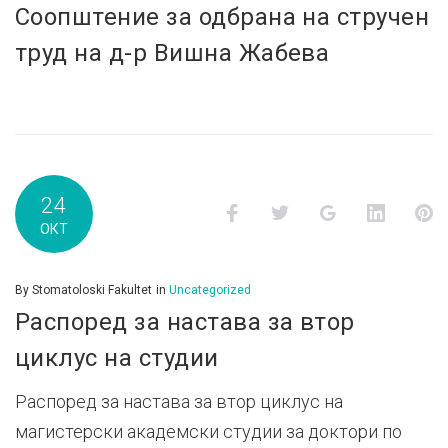
Соопштение за одбрана на стручен
труд на д-р Вишна Жабева
24
Facebook
Twitter
Google+
LinkedI
P
ОКТ
By
Stomatoloski Fakultet
in
Uncategorized
Распоред за настава за втор
циклус на студии
Распоред за настава за втор циклус на
магистерски академски студии за доктори по