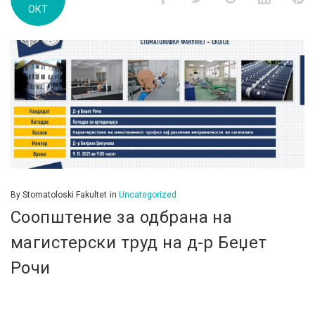
ОКТ
м.г
By
Stomatoloski Fakultet
in
Uncategorized
Соопштение за одбрана на
магистерски труд на д-р Беџет
Рочи