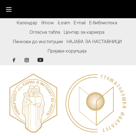
Skip
to
content
Календар
IKnow
iLearn
E-mail
Е-библиотека
Огласна табла
Центар за кариера
Линкови до институции
НАЈАВА ЗА НАСТАВНИЦИ
Пријави корупција
Facebook
Instagram
YouTube