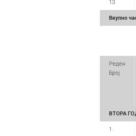
13
Вкупно ча
Реден
Број
ВТОРА
ГО
1.