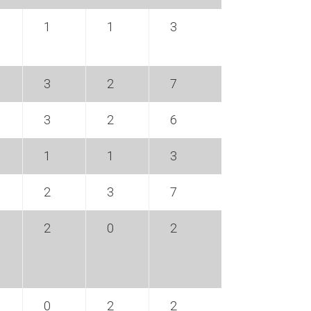
1
1
3
3
2
7
3
2
6
1
1
3
2
3
7
2
0
2
0
2
2