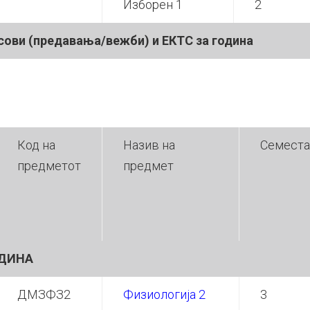
Изборен 1
2
сов
и
(предавања/вежб
и
) и
ЕКТС за година
Код на
Назив на
Семеста
предметот
предмет
ДИНА
ДМЗФЗ2
Физиологија 2
3