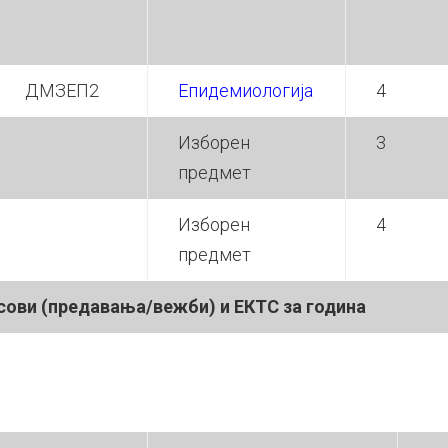
ДМЗЕП2
Епидемиологија
4
Изборен
3
предмет
Изборен
4
предмет
сов
и
(предавања/вежб
и
) и
ЕКТС за година