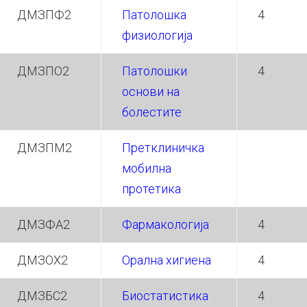
ДМЗПФ2
Патолошка
4
физиологија
ДМЗПО2
Патолошки
4
основи на
болестите
ДМЗПМ2
Претклиничка
мобилна
протетика
ДМЗФА2
Фармакологија
4
ДМЗОХ2
Орална хигиена
4
ДМЗБС2
Биостатистика
4