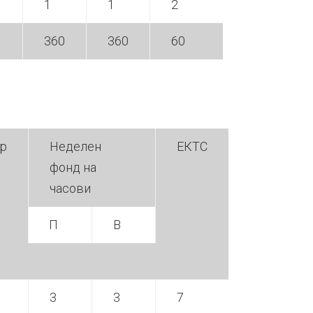
1
1
2
360
360
60
р
Неделен
ЕКТС
фонд на
часови
П
В
3
3
7