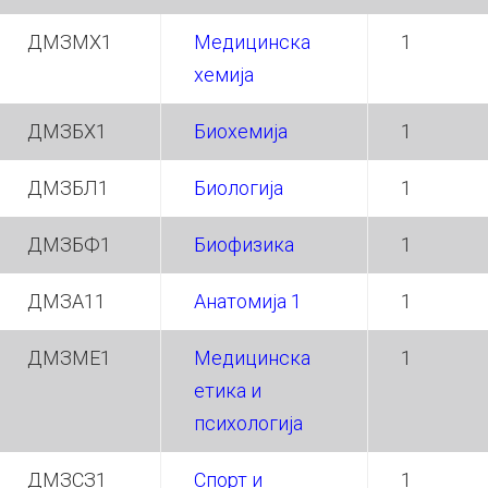
ДМЗМХ1
Медицинска
1
хемија
ДМЗБХ1
Биохемија
1
ДМЗБЛ1
Биологија
1
ДМЗБФ1
Биофизика
1
ДМЗА11
Анатомија 1
1
ДМЗМЕ1
Медицинска
1
етика и
психологија
ДМЗСЗ1
Спорт и
1