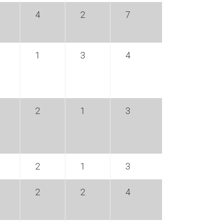
4
2
7
1
3
4
2
1
3
2
1
3
2
2
4