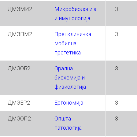
ДМЗМИ2
Микробиологија
3
и имунологија
ДМЗПМ2
Претклиничка
3
мобилна
протетика
ДМЗОБ2
Орална
3
биохемија и
физиологија
ДМЗЕР2
Ергономија
3
ДМЗОП2
Општа
3
патологија