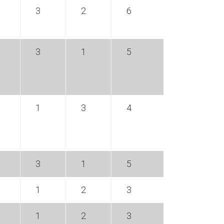
3
2
6
3
1
5
1
3
4
3
1
5
1
2
3
1
2
3