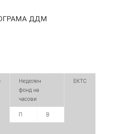
ОГРАМА ДДМ
р
Неделен
ЕКТС
фонд на
часови
П
В