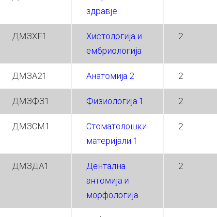
здравје
ДМЗХЕ1
Хистологија и
2
ембриологија
ДМЗА21
Анатомија 2
2
ДМЗФЗ1
Физиологија 1
2
ДМЗСМ1
Стоматолошки
2
материјали 1
ДМЗДА1
Дентална
2
антомија и
морфологија