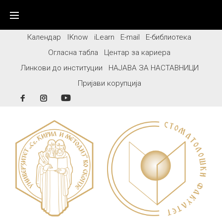
Skip
to
content
Календар
IKnow
iLearn
E-mail
Е-библиотека
Огласна табла
Центар за кариера
Линкови до институции
НАЈАВА ЗА НАСТАВНИЦИ
Пријави корупција
Facebook
Instagram
YouTube