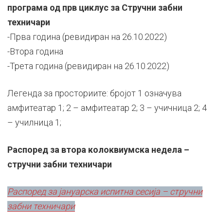
програма од прв циклус за Стручни забни
техничари
-Прва година (ревидиран на 26.10.2022)
-Втора година
-Трета година (ревидиран на 26.10.2022)
Легенда за просториите: бројот 1 означува
амфитеатар 1; 2 – амфитеатар 2; 3 – учичница 2; 4
– училница 1;
Распоред за втора колоквиумска недела –
стручни забни техничари
Распоред за јануарска испитна сесија – стручни
забни техничари