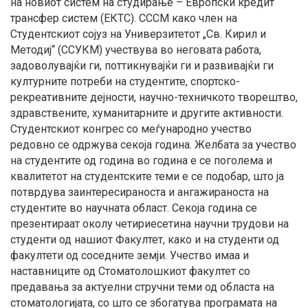
на новиот систем на студирање – Европски кредит
трансфер систем (ЕКТС). СССМ како член на
Студентскиот сојуз на Универзитетот „Св. Кирил и
Методиј“ (ССУКМ) учествува во неговата работа,
задоволувајќи ги, поттикнувајќи ги и развивајќи ги
културните потреби на студентите, спортско-
рекреативните дејности, научно-техничкото творештво,
здравствените, хуманитарните и другите активности.
Студентскиот конгрес со меѓународно учество
редовно се одржува секоја година. Желбата за учество
на студентите од година во година е се поголема и
квалитетот на студентските теми е се подобар, што ја
потврдува заинтересираноста и ангажираноста на
студентите во научната област. Секоја година се
презентираат околу четириесетина научни трудови на
студенти од нашиот Факултет, како и на студенти од
факултети од соседните земји. Учество имаа и
наставниците од Стоматолошкиот факултет со
предавања за актуелни стручни теми од областа на
стоматологијата, со што се збогатува програмата на