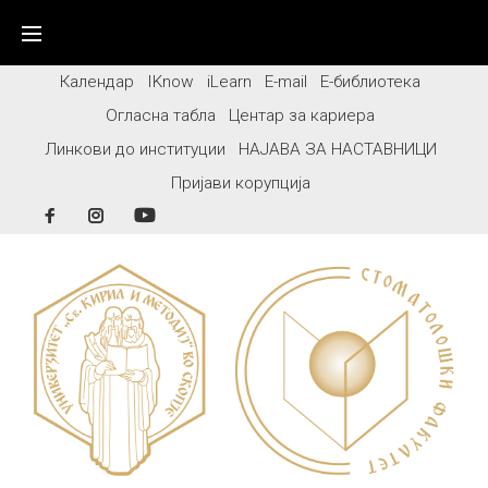
Skip
to
content
Календар
IKnow
iLearn
E-mail
Е-библиотека
Огласна табла
Центар за кариера
Линкови до институции
НАЈАВА ЗА НАСТАВНИЦИ
Пријави корупција
Facebook
Instagram
YouTube