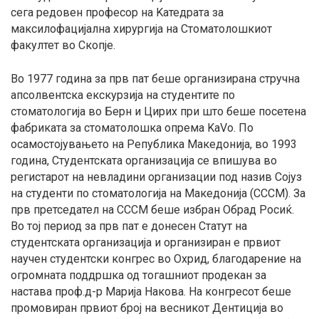
факултет
сега редовен професор на Kатедрата за
максилофацијална хирургија на Стоматолошкиот
факултет во Скопје.
Во 1977 година за прв пат беше организирана стручна
апсолвентска екскурзија на студентите по
стоматологија во Берн и Цирих при што беше посетена
фабриката за стоматолошка опрема KaVo. По
осамостојувањето на Република Македонија, во 1993
година, Студентската организација се впишува во
регистарот на невладини организации под назив Сојуз
на студенти по стоматологија на Македонија (СССМ). За
прв претседател на СССМ беше избран Обрад Росиќ.
Во тој период за прв пат е донесен Статут на
студентската организација и организиран е првиот
научен студентски конгрес во Охрид, благодарение на
огромната поддршка од тогашниот продекан за
настава проф.д-р Марија Накова. На конгресот беше
промовиран првиот број на весникот Дентиција во