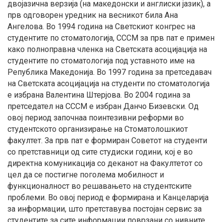
двојазична верзија (на македонски и англиски јазик), а
прв одговорен уредник на весникот била Ана
Ангелова. Во 1994 година на Светскиот конгрес на
студентите по стоматологија, СССМ за прв пат е примен
како полноправна членка на Светската асоцијација на
студентите по стоматологија под уставното име на
Република Македонија. Во 1997 година за претседавач
на Светската асоцијација на студенти по стоматологија
е избрана Валентина Штерјова. Во 2004 година за
претседател на СССМ е избран Данчо Бизевски. Од
овој период започнаа поинтезивни реформи во
студентското организирање на Стоматолошкиот
факултет. За прв пат е формиран Советот на студенти
со претставници од сите студиски години, кој е во
директна комуникација со деканот на Факултетот со
цел да се постигне поголема мобилност и
функционалност во решавањето на студентските
проблеми. Во овој период е формирана и Канцеларија
за информации, што претставува постојан сервис за
студентите за сите информации поврзани со нивните