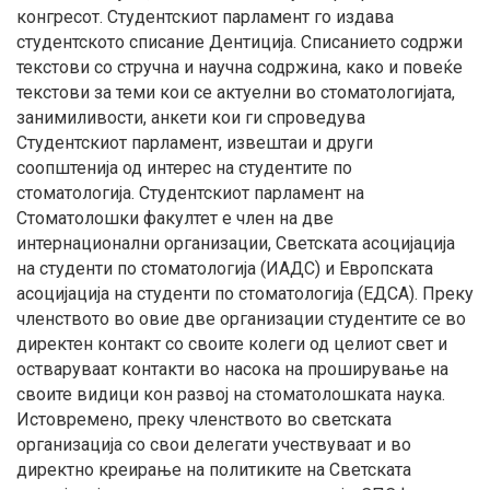
конгресот. Студентскиот парламент го издава
студентското списание Дентиција. Списанието содржи
текстови со стручна и научна содржина, како и повеќе
текстови за теми кои се актуелни во стоматологијата,
занимиливости, анкети кои ги спроведува
Студентскиот парламент, извештаи и други
соопштенија од интерес на студентите по
стоматологија. Студентскиот парламент на
Стоматолошки факултет е член на две
интернационални организации, Светската асоцијација
на студенти по стоматологија (ИАДС) и Европската
асоцијација на студенти по стоматологија (ЕДСА). Преку
членството во овие две организации студентите се во
директен контакт со своите колеги од целиот свет и
остваруваат контакти во насока на проширување на
своите видици кон развој на стоматолошката наука.
Истовремено, преку членството во светската
организација со свои делегати учествуваат и во
директно креирање на политиките на Светската