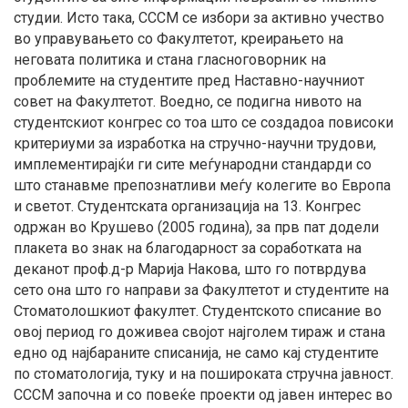
студии. Исто така, СССМ се избори за активно учество
во управувањето со Факултетот, креирањето на
неговата политика и стана гласноговорник на
проблемите на студентите пред Наставно-научниот
совет на Факултетот. Воедно, се подигна нивото на
студентскиот конгрес со тоа што се создадоа повисоки
критериуми за изработка на стручно-научни трудови,
имплементирајќи ги сите меѓународни стандарди со
што станавме препознатливи меѓу колегите во Европа
и светот. Студентската организација на 13. Kонгрес
одржан во Крушево (2005 година), за прв пат додели
плакета во знак на благодарност за соработката на
деканот проф.д-р Марија Накова, што го потврдува
сето она што го направи за Факултетот и студентите на
Стоматолошкиот факултет. Студентското списание во
овој период го доживеа својот најголем тираж и стана
едно од најбараните списанија, не само кај студентите
по стоматологија, туку и на пошироката стручна јавност.
СССМ започна и со повеќе проекти од јавен интерес во