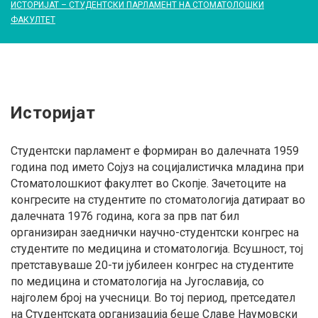
ИСТОРИЈАТ – СТУДЕНТСКИ ПАРЛАМЕНТ НА СТОМАТОЛОШКИ
ФАКУЛТЕТ
Историјат
Историјат
-
Студентски парламент е формиран во далечната 1959
година под името Сојуз на социјалистичка младина при
Студентски
Стоматолошкиот факултет во Скопје. Зачетоците на
конгресите на студентите по стоматологија датираат во
далечната 1976 година, кога за прв пат бил
парламент
организиран заеднички научно-студентски конгрес на
студентите по медицина и стоматологија. Всушност, тој
на
претставуваше 20-ти јубилеен конгрес на студентите
по медицина и стоматологија на Југославија, со
Стоматолошки
најголем број на учесници. Во тој период, претседател
на Студентската организација беше Славе Наумовски