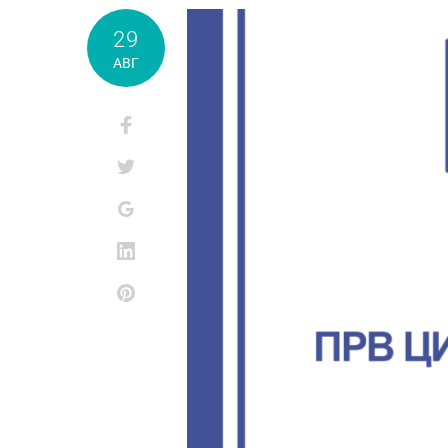
29
АВГ