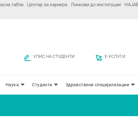
асна табла
Центар за кариера
Линкови до институции
НАЈА
УПИС НА СТУДЕНТИ
Е-УСЛУГИ
Наука
Студенти
Здравствени специјализации