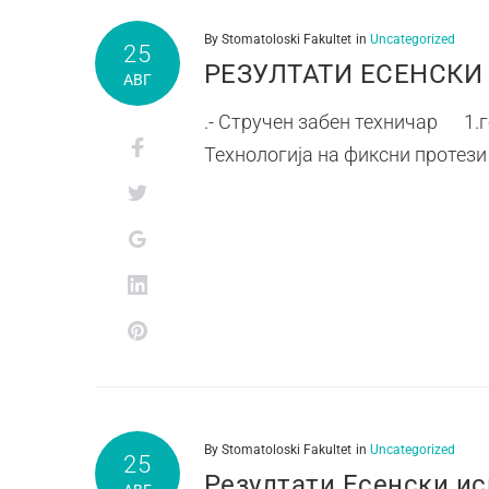
By
Stomatoloski Fakultet
in
Uncategorized
25
РЕЗУЛТАТИ ЕСЕНСКИ И
АВГ
.- Стручен забен техничар 1.г
Технологија на фиксни проте
By
Stomatoloski Fakultet
in
Uncategorized
25
Резултати Есенски ис