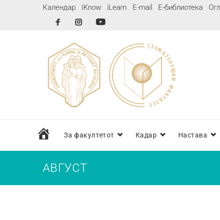
Календар
IKnow
iLearn
E-mail
Е-библиотека
Огл
дома
За факултетот
Кадар
Настава
АВГУСТ