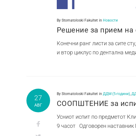
By
Stomatoloski Fakultet
in
Новости
Решение за прием на
Конечни ранг листи за сит
и втор циклус по дентална ме
By
Stomatoloski Fakultet
in
ДДМ (5-години)
,
ДД
27
СООПШТЕНИЕ за испит
АВГ
Усниот испит по предметот Кли
9 часот Одговорен наставник 