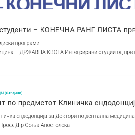
 студенти – КОНЕЧНА РАНГ ЛИСТА прв 
е студиски програми ———————————————————————
дицина – ДРЖАВНА КВОТА Интегрирани студии од прв 
М (6-години)
 по предметот Клиничка ендодонциј
ничка ендодонција за Доктори по дентална медицина ќ
Проф. Д-р Соња Апостолска