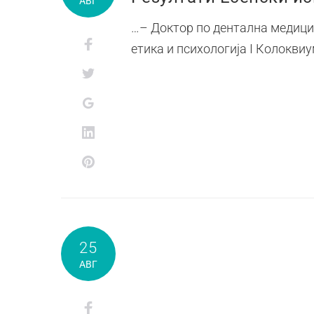
АВГ
…– Доктор по дентална медиц
етика и психологија I Колокви
25
АВГ