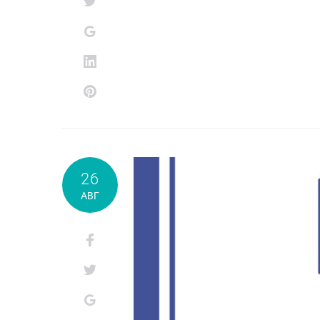
26
АВГ