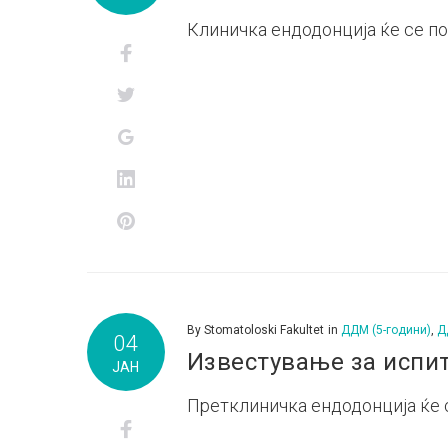
Клиничка ендодонција ќе се пол
Facebook
Twitter
Google+
LinkedIn
Pinterest
By
Stomatoloski Fakultet
in
ДДМ (5-години)
,
Д
04
Известување за испи
ЈАН
Претклиничка ендодонција ќе се
Facebook