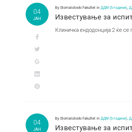
Ден:
By
Stomatoloski Fakultet
in
ДДМ (5-години)
,
Д
04
Известување за испит
ЈАН
Клиничка ендодонција 2 ќе се по
д.м.г
Facebook
Twitter
Google+
LinkedIn
Pinterest
By
Stomatoloski Fakultet
in
ДДМ (5-години)
,
Д
04
Известување за испи
ЈАН