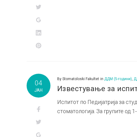
Twitter
Google+
LinkedIn
Pinterest
By
Stomatoloski Fakultet
in
ДДМ (5-години)
,
Д
04
Известување за испит
ЈАН
Испитот по Педијатрија за студ
Facebook
стоматологија. За групите од 1-
Twitter
Google+