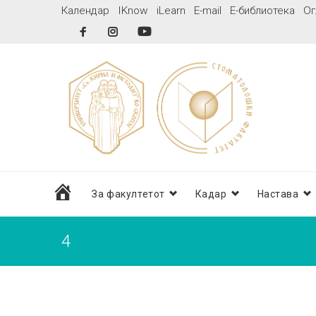
Skip
Календар
IKnow
iLearn
E-mail
Е-библиотека
Ог
to
Facebook
Instagram
YouTube
content
дома
За факултетот
Кадар
Настава
4