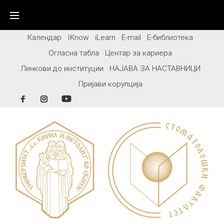
Skip
to
content
Календар
IKnow
iLearn
E-mail
Е-библиотека
Огласна табла
Центар за кариера
Линкови до институции
НАЈАВА ЗА НАСТАВНИЦИ
Пријави корупција
Facebook
Instagram
YouTube