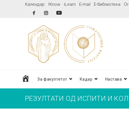
Skip
Календар
IKnow
iLearn
E-mail
Е-библиотека
Ог
to
Facebook
Instagram
YouTube
content
дома
За факултетот
Кадар
Настава
РЕЗУЛТАТИ ОД ИСПИТИ И КОЛ