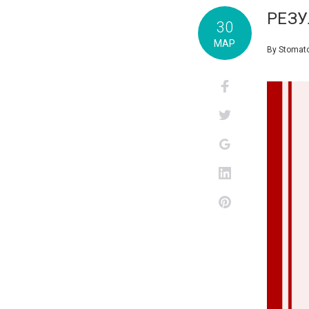
РЕЗУ
30
МАР
By
Stomato
Facebook
Twitter
Google+
LinkedIn
Pinterest