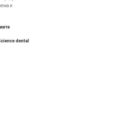
рема и
диите
Science dental