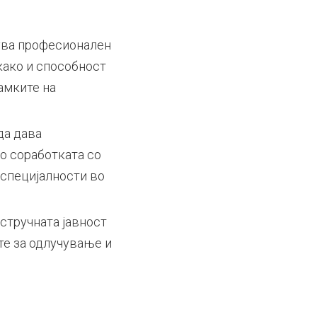
ува професионален
 како и способност
амките на
да дава
о соработката со
 специјалности во
стручната јавност
те за одлучување и