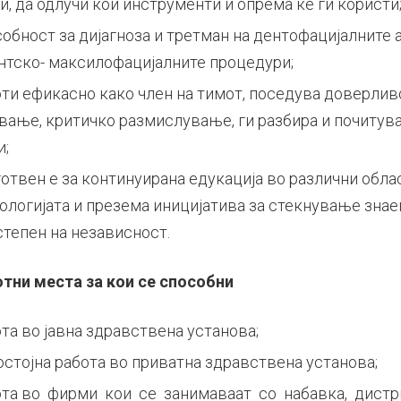
и, да одлучи кои инструменти и опрема ќе ги користи
обност за дијагноза и третман на дентофацијалните 
нтско- максилофацијалните процедури;
ти ефикасно како член на тимот, поседува доверлив
вање, критичко размислување, ги разбира и почитув
и;
отвен е за континуирана едукација во различни обла
ологијата и презема иницијатива за стекнување знае
степен на независност.
отни места за кои се способни
та во јавна здравствена установа;
стојна работа во приватна здравствена установа;
ота во фирми кои се занимаваат со набавка, дистр