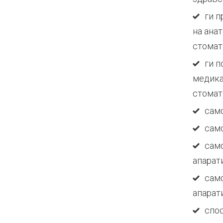
ги 
на ана
стомат
ги п
медика
стомат
само
само
сам
апарати
само
апарати
спос