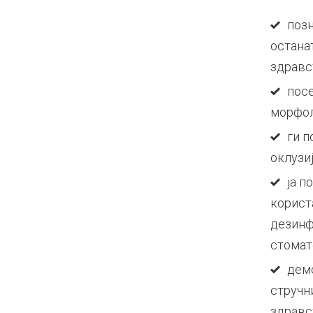
позн
остана
здравст
посе
морфол
ги п
оклузи
ја п
корист
дезинф
стомат
демо
стручн
здравс