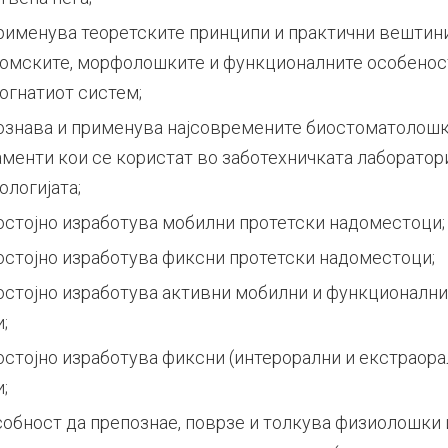
применува теоретските принципи и практични вештин
томските, морфолошките и функционалните особенос
огнатиот систем;
ознава и применува најсовремените биостоматолошк
менти кои се користат во заботехничката лаборатори
ологијата;
стојно изработува мобилни протетски надоместоци;
стојно изработува фиксни протетски надоместоци;
остојно изработува активни мобилни и функционални
;
стојно изработува фиксни (интерорални и екстраора
;
обност да препознае, поврзе и толкува физиолошки