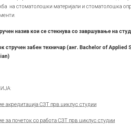
ба на стоматолошки материјали и стоматолошка оп
менти.
ручен назив кои се стекнува со завршување на сту
к стручен забен техничар (
анг. Bachelor of Applied 
ian
)
ИЈА:
е акредитација СЗТ прв циклус студии
е за почеток со работа СЗТ прв циклус студии