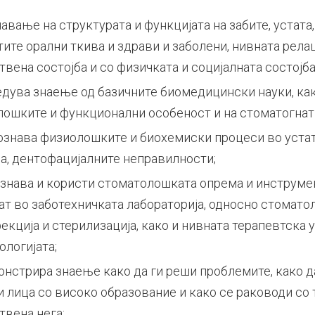
авање на структурата и функцијата на забите, устата
тите орални ткива и здрави и заболени, нивната рела
вена состојба и со физичката и социјалната состојба
дува знаење од базичните биомедицински науки, как
ошките и функционални особеност и на стоматогнат
ознава физиолошките и биохемиски процеси во уста
ја, дентофацијалните неправилности;
ознава и користи стоматолошката опрема и инструме
ат во заботехничката лабораторија, односно стоматол
екција и стерилизација, како и нивната терапевтска 
ологијата;
нстрира знаење како да ги реши проблемите, како да
и лица со високо образование и како се раководи со
твена нега;