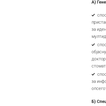
А) Ген
спо
приста
за иде
мултид
спос
објасн
доктор
стомат
спос
за инф
опсегот
Б) Спе