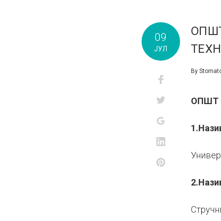
ОПШТ
09
ТЕХН
ЈУЛ
By
Stomato
Facebook
Twitter
ОПШТ
Google+
1.Нази
LinkedIn
Универ
Pinterest
2.Нази
Стручн