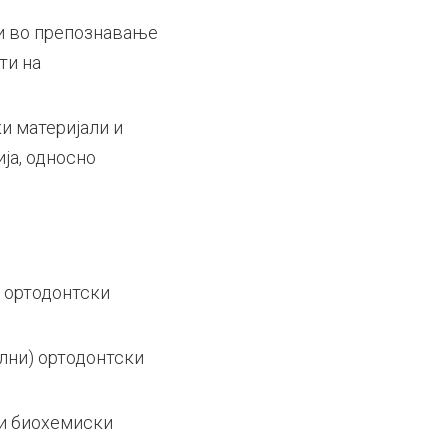
и во препознавање
ти на
и материјали и
ја, односно
 ортодонтски
лни) ортодонтски
 и биохемиски