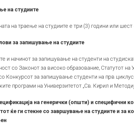
ње на студиите
та на траење на студиите е три (3) години или шест 
лови за запишување на студиите
те и начинот за запишување на студенти на студиска
ност со Законот за високо образование, Статутот на 
 со Конкурсот за запишување студенти на прв циклус
ките програми на Универзитетот „Св. Кирил и Методиј“
ецификација на генерички (општи) и специфични к
тот ќе ги стекне со завршување на студиите и за к
бен