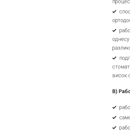
процес
спос
ортодо
рабо
однесу
разлик
подг
стомат
висок 
В) Раб
рабо
само
раб