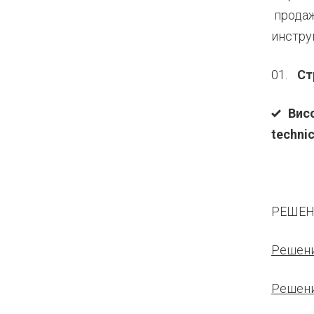
продаж
инстру
Ст
Висо
technic
РЕШЕН
Решени
Решени