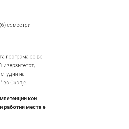
(6) семестри.
та програма се во
Универзитетот,
 студии на
 во Скопје.
омпетенции кои
ои работни места е