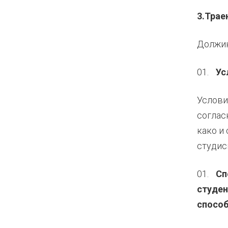
3.Трае
Должина
Ус
Услови
соглас
како и
студис
Сп
студен
спосо