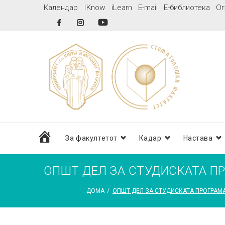
Skip
Календар
IKnow
iLearn
E-mail
Е-библиотека
Ог
to
Facebook
Instagram
YouTube
content
дома
За факултетот
Кадар
Настава
ОПШТ ДЕЛ ЗА СТУДИСКАТА ПР
ДОМА
/
ОПШТ ДЕЛ ЗА СТУДИСКАТА ПРОГРАМА 