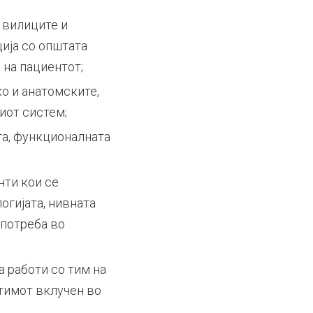
, вилиците и
ција со општата
 на пациентот;
о и анатомските,
иот систем;
та, функционалната
нти кои се
огијата, нивната
употреба во
 работи со тим на
 тимот вклучен во