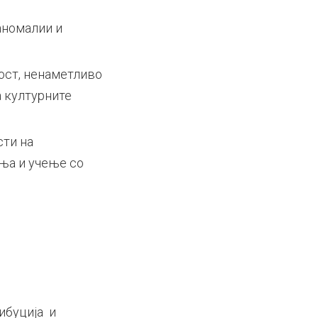
;
аномалии и
ост, ненаметливо
а културните
сти на
ња и учење со
ибуција и