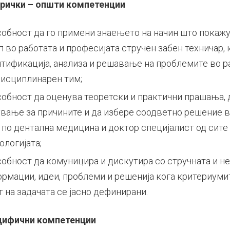
ерички – општи компетенции
собност да го примени знаењето на начин што покаж
п во работата и професијата стручен забен техничар,
нтификација, анализа и решавање на проблемите во р
исциплинарен тим;
обност да оценува теоретски и практични прашања, 
ување за причините и да избере соодветно решение в
 по дентална медицина и доктор специјалист од сите
ологијата;
обност да комуницира и дискутира со стручната и не
ормации, идеи, проблеми и решенија кога критериуми
 на задачата се јасно дефинирани.
цифични компетенции