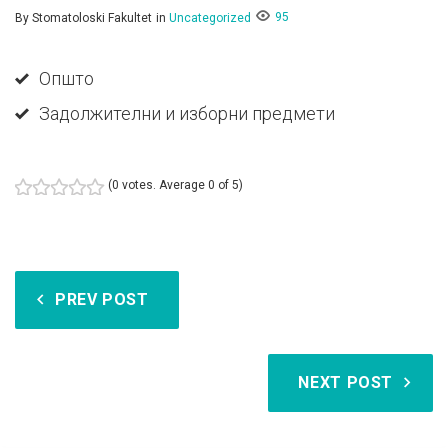
95
By
Stomatoloski Fakultet
in
Uncategorized
Општо
Задолжителни и изборни предмети
(
0 votes
. Average
0
of 5)
1
2
3
4
5
Навигација
PREV POST
на
напис
NEXT POST