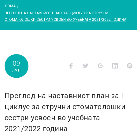
ДОМА
/
ПРЕГЛЕД НА НАСТАВНИОТ ПЛАН ЗА I ЦИКЛУС ЗА СТРУЧНИ
СТОМАТОЛОШКИ СЕСТРИ УСВОЕН ВО УЧЕБНАТА 2021/2022 ГОДИНА
09
Facebook
Twitter
Google+
LinkedI
P
ЈУЛ
Преглед на наставниот план за I
циклус за стручни стоматолошки
сестри усвоен во учебната
2021/2022 година