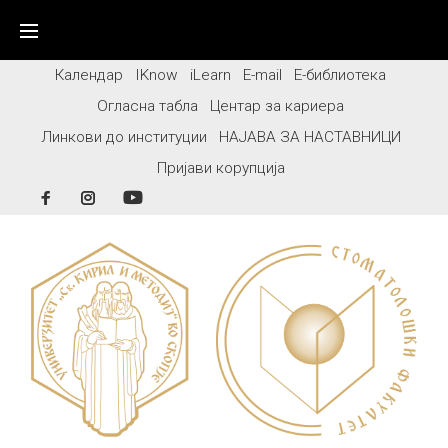
Skip
to
content
Календар
IKnow
iLearn
E-mail
Е-библиотека
Огласна табла
Центар за кариера
Линкови до институции
НАЈАВА ЗА НАСТАВНИЦИ
Пријави корупција
Facebook
Instagram
YouTube