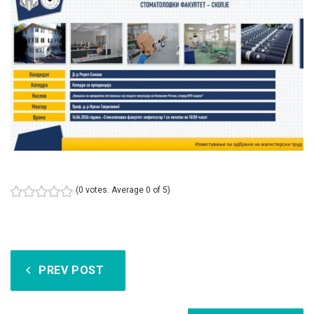
(
0 votes
. Average
0
of 5)
1
2
3
4
5
Навигација
PREV POST
на