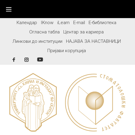
Skip
to
content
Календар
IKnow
iLearn
E-mail
Е-библиотека
Огласна табла
Центар за кариера
Линкови до институции
НАЈАВА ЗА НАСТАВНИЦИ
Пријави корупција
Facebook
Instagram
YouTube