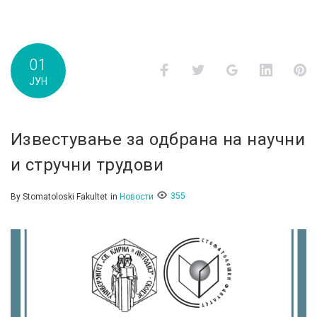
01
Facebook
Twitter
Google+
LinkedI
P
ЈУН
Известување за одбрана на научни
и стручни трудови
355
By
Stomatoloski Fakultet
in
Новости