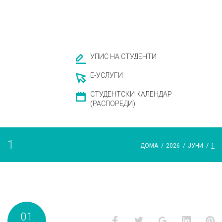
УПИС НА СТУДЕНТИ
Е-УСЛУГИ
СТУДЕНТСКИ КАЛЕНДАР
(РАСПОРЕДИ)
1
ДОМА
/
2026
/
ЈУНИ
/
1
Ден:
01
Facebook
Twitter
Google+
LinkedI
P