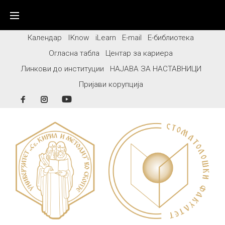
Skip
to
content
Календар
IKnow
iLearn
E-mail
Е-библиотека
Огласна табла
Центар за кариера
Линкови до институции
НАЈАВА ЗА НАСТАВНИЦИ
Пријави корупција
Facebook
Instagram
YouTube