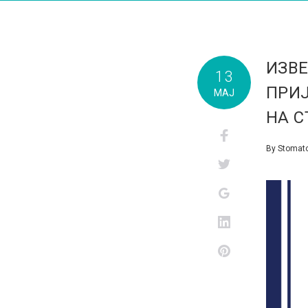
ИЗВЕ
13
ПРИЈ
МАЈ
НА 
Facebook
By
Stomato
Twitter
Google+
LinkedIn
Pinterest