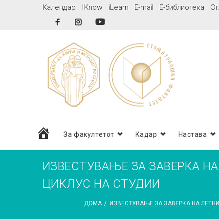
Skip
Календар
IKnow
iLearn
E-mail
Е-библиотека
Ог
to
Facebook
Instagram
YouTube
content
дома
За факултетот
Кадар
Настава
ИЗВЕСТУВАЊЕ ЗА ЗАВЕРКА НА
ЦИКЛУС НА СТУДИИ
ДОМА
/
ИЗВЕСТУВАЊЕ ЗА ЗАВЕРКА НА ЛЕТНИ