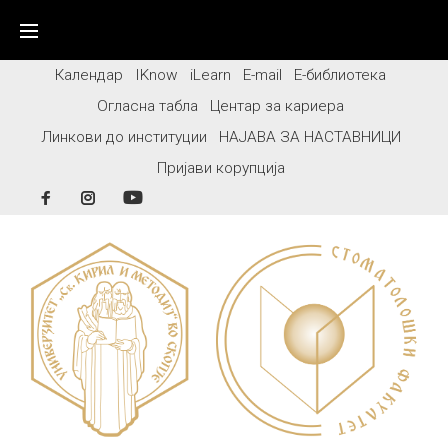
Skip
to
content
Календар
IKnow
iLearn
E-mail
Е-библиотека
Огласна табла
Центар за кариера
Линкови до институции
НАЈАВА ЗА НАСТАВНИЦИ
Пријави корупција
Facebook
Instagram
YouTube