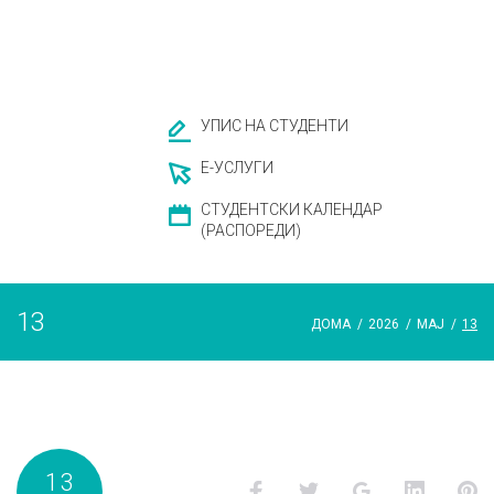
УПИС НА СТУДЕНТИ
Е-УСЛУГИ
СТУДЕНТСКИ КАЛЕНДАР
(РАСПОРЕДИ)
13
ДОМА
/
2026
/
МАЈ
/
13
Ден:
13
Facebook
Twitter
Google+
LinkedI
P