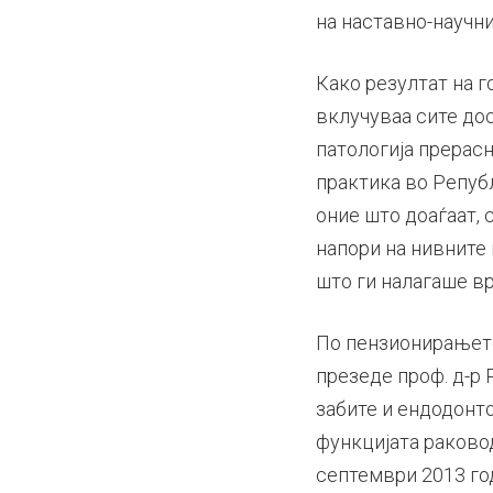
на наставно-научни
Како резултат на г
вклучуваа сите до
патологија прерас
практика во Републ
оние што доаѓаат, 
напори на нивните
што ги налагаше в
По пензионирањето 
презеде проф. д-р 
забите и ендодонт
функцијата раковод
септември 2013 год