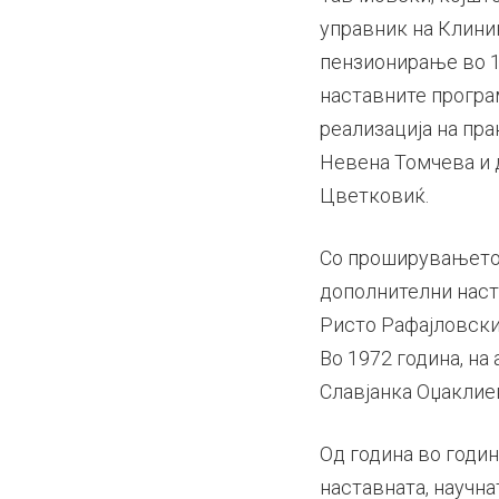
управник на Клиник
пензионирање во 19
наставните програ
реализација на пра
Невена Томчева и д
Цветковиќ.
Со проширувањето 
дополнителни наста
Ристо Рафајловски 
Во 1972 година, на
Славјанка Оџаклие
Од година во годин
наставната, научна