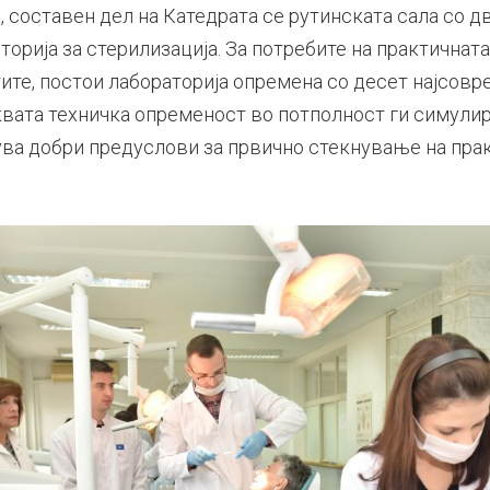
, составен дел на Катедрата се рутинската сала со д
орија за стерилизација. За потребите на практичнат
тите, постои лабораторија опремена со десет најсов
квата техничка опременост во потполност ги симули
ва добри предуслови за првично стекнување на пра