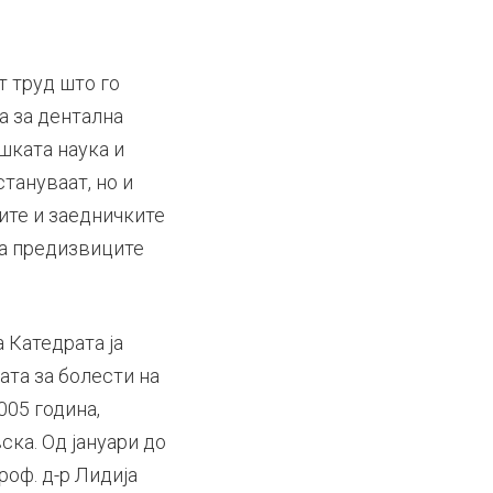
т труд што го
а за дентална
шката наука и
тануваат, но и
ите и заедничките
аа предизвиците
 Катедрата ја
ата за болести на
005 година,
ска. Од јануари до
роф. д-р Лидија