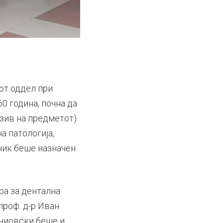
от оддел при
0 година, почна да
азив на предметот)
а патологија,
вник беше назначен
ра за дентална
проф. д-р Иван
вчиовски беше и