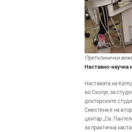
Претклинички вежб
Наставно-научна 
Наставата на Кате
во Скопје, за студ
докторските студии
Сместена е на вто
центар ,,Св. Панте
за практична наста