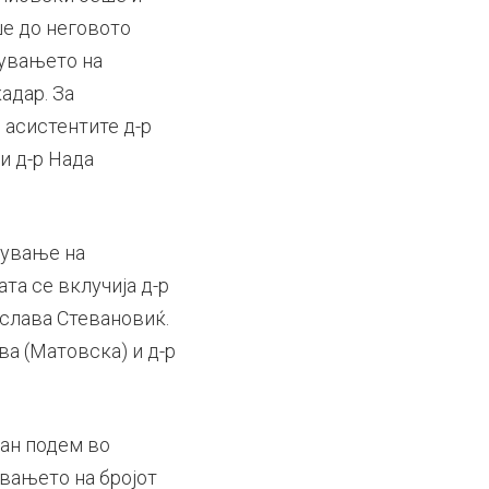
ше до неговото
сувањето на
адар. За
 асистентите д-р
и д-р Нада
чување на
ата се вклучија д-р
ослава Стевановиќ.
ва (Матовска) и д-р
јан подем во
увањето на бројот