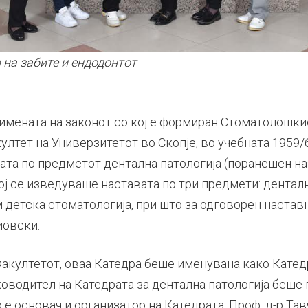
 на забите и ендодонтот
римената на законот со кој е формиран Стоматолошки
тет на Универзитетот во Скопје, во учебната 1959/6
вата по предметот дентална патологија (поранешен н
ој се изведуваше наставата по три предмети: денталн
и детска стоматологија, при што за одговорен наста
иовски.
Факултетот, оваа Катедра беше именувана како Катед
ководител на Катедрата за дентална патологија беше 
 е основач и организатор на Катедрата. Проф. д-р Та