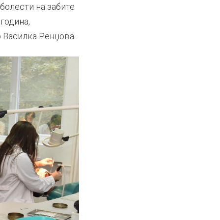
болести на забите
година,
р Василка Ренџова.