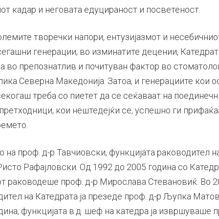
от кадар и неговата едуцираност и посветеност.
олемите творечки напори, ентузијазмот и несебичнио
сегашни генерации, во изминатите децении, Катедрат
на во препознатлив и почитуван фактор во стоматоло
ика Северна Македонија. Затоа, и генерациите кои ос
секогаш треба со пиетет да се сеќаваат на поединечн
 претходници, кои нештедејќи се, успешно ги прифаќ
ремето.
на проф. д-р Тавчиовски, функцијата раководител на
Ристо Рафајловски. Од 1992 до 2005 година со Катедр
от раководеше проф. д-р Мирослава Стевановиќ. Во 2
ител на Катедрата ја презеде проф. д-р Љупка Матов
ина, функцијата в.д. шеф на катедра ја извршуваше п