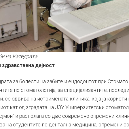
и на Катедрата
и здравствена дејност
драта за болести на забите и ендодонтот при Стомат
ентите по стоматологија, за специјализантите, после
, се одвива на истоимената клиника, која ја користи 
риот кат од зградата на ЈЗУ Универзитетски стомато
лејмон“ и располага со две современо опремени клин
ва на студентите по дентална медицина, опремени со