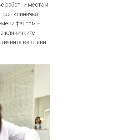
ве работни места и
а претклиничка
ремени фантом –
ра клиничките
ктичните вештини