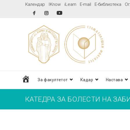
Skip
Календар
IKnow
iLearn
E-mail
Е-библиотека
Ог
to
Facebook
Instagram
YouTube
content
дома
За факултетот
Кадар
Настава
КАТЕДРА ЗА БОЛЕСТИ НА ЗАБ