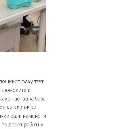
олошкиот факултет
дипломските и
како наставна база.
лошки клинички
ички сали наменети
 по десет работни