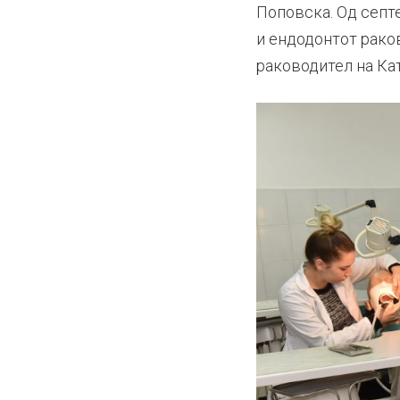
Поповска. Од септ
и ендодонтот рако
раководител на Кат