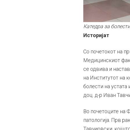
Катедра за болести
Историјат
Со почетокот на п
Медицинскиот факул
се одвива и наста
на Институтот на к
болести на устата 
доц. д-р Иван Тавч
Во почетоците на 
патологија. Прв ра
Тавчиовски, којшто