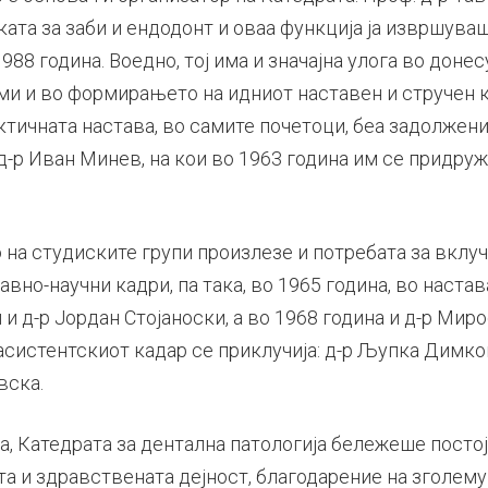
ата за заби и ендодонт и оваа функција ја извршува
88 година. Воедно, тој има и значајна улога во доне
ми и во формирањето на идниот наставен и стручен к
ктичната настава, во самите почетоци, беа задолжени
-р Иван Минев, на кои во 1963 година им се придруж
на студиските групи произлезе и потребата за вклу
вно-научни кадри, па така, во 1965 година, во настав
и д-р Јордан Стојаноски, а во 1968 година и д-р Мир
 асистентскиот кадар се приклучија: д-р Љупка Димко
вска.
а, Катедрата за дентална патологија бележеше посто
та и здравствената дејност, благодарение на зголем