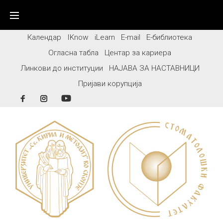
Skip
to
content
Календар
IKnow
iLearn
E-mail
Е-библиотека
Огласна табла
Центар за кариера
Линкови до институции
НАЈАВА ЗА НАСТАВНИЦИ
Пријави корупција
Facebook
Instagram
YouTube