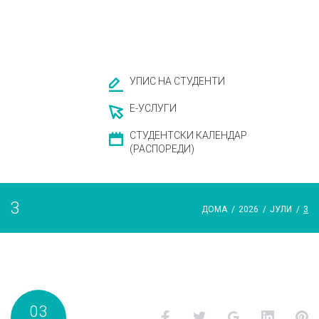
УПИС НА СТУДЕНТИ
Е-УСЛУГИ
СТУДЕНТСКИ КАЛЕНДАР
(РАСПОРЕДИ)
3
ДОМА
/
2026
/
ЈУЛИ
/
3
Ден:
03
Facebook
Twitter
Google+
LinkedI
P