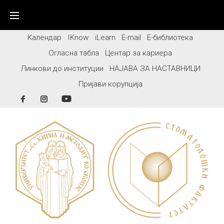
Skip
to
content
Календар
IKnow
iLearn
E-mail
Е-библиотека
Огласна табла
Центар за кариера
Линкови до институции
НАЈАВА ЗА НАСТАВНИЦИ
Пријави корупција
Facebook
Instagram
YouTube