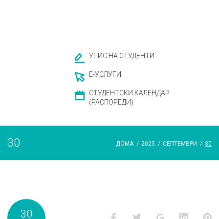
УПИС НА СТУДЕНТИ
Е-УСЛУГИ
СТУДЕНТСКИ КАЛЕНДАР
(РАСПОРЕДИ)
30
ДОМА
/
2025
/
СЕПТЕМВРИ
/
30
Ден:
30
Facebook
Twitter
Google+
LinkedI
P