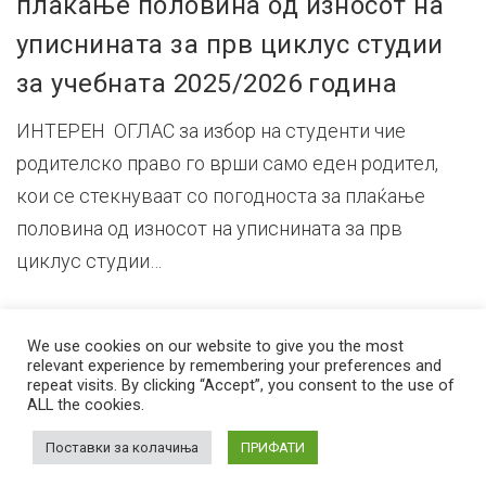
плаќање половина од износот на
уписнината за прв циклус студии
за учебната 2025/2026 година
ИНТЕРЕН ОГЛАС за избор на студенти чие
родителско право го врши само еден родител,
кои се стекнуваат со погодноста за плаќање
половина од износот на уписнината за прв
циклус студии…
We use cookies on our website to give you the most
relevant experience by remembering your preferences and
repeat visits. By clicking “Accept”, you consent to the use of
ALL the cookies.
© 2026 Стоматолошки факултет – Скопје Универзитет ,,Св. Кирил и
Методиј'' во Скопје
Developed by
Unet
Поставки за колачиња
ПРИФАТИ
Facebook
Instagram