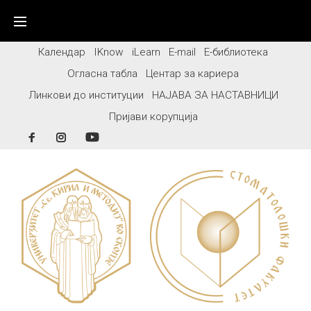
Skip
to
content
Календар
IKnow
iLearn
E-mail
Е-библиотека
Огласна табла
Центар за кариера
Линкови до институции
НАЈАВА ЗА НАСТАВНИЦИ
Пријави корупција
Facebook
Instagram
YouTube