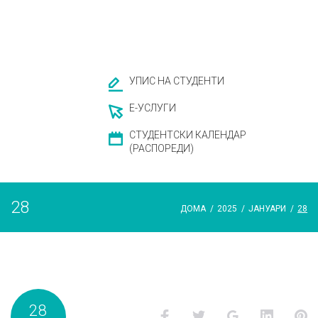
УПИС НА СТУДЕНТИ
Е-УСЛУГИ
СТУДЕНТСКИ КАЛЕНДАР
(РАСПОРЕДИ)
28
ДОМА
/
2025
/
ЈАНУАРИ
/
28
Ден:
28
Facebook
Twitter
Google+
LinkedI
P