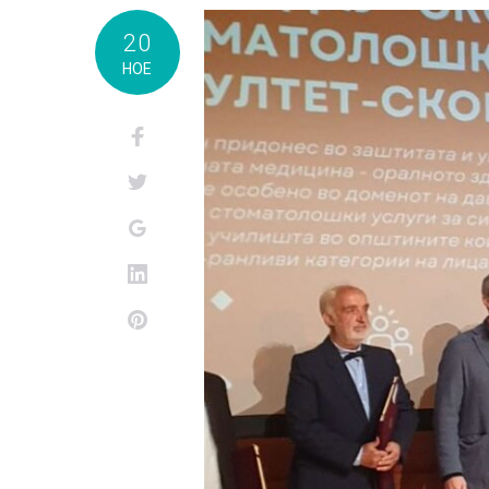
Ден:
20
НОЕ
д.м.г
Facebook
Twitter
Google+
LinkedIn
Pinterest