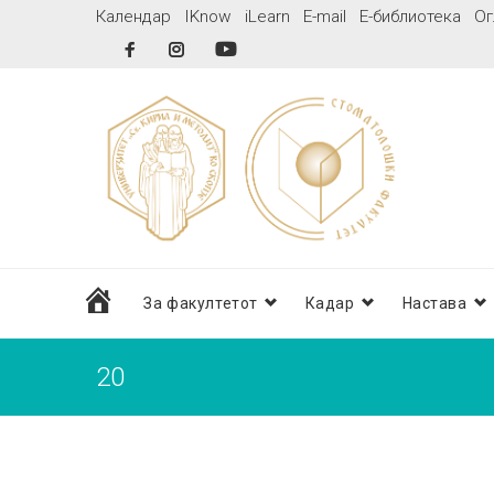
Skip
Календар
IKnow
iLearn
E-mail
Е-библиотека
Ог
to
Facebook
Instagram
YouTube
content
дома
За факултетот
Кадар
Настава
20