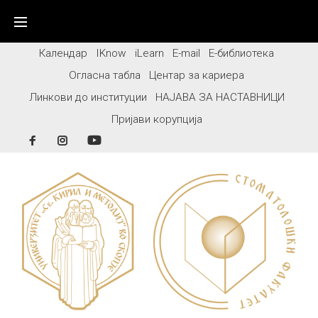
Skip
to
content
Календар
IKnow
iLearn
E-mail
Е-библиотека
Огласна табла
Центар за кариера
Линкови до институции
НАЈАВА ЗА НАСТАВНИЦИ
Пријави корупција
Facebook
Instagram
YouTube