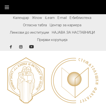
Skip
to
content
Календар
IKnow
iLearn
E-mail
Е-библиотека
Огласна табла
Центар за кариера
Линкови до институции
НАЈАВА ЗА НАСТАВНИЦИ
Пријави корупција
Facebook
Instagram
YouTube