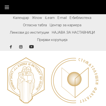
Skip
to
content
Календар
IKnow
iLearn
E-mail
Е-библиотека
Огласна табла
Центар за кариера
Линкови до институции
НАЈАВА ЗА НАСТАВНИЦИ
Пријави корупција
Facebook
Instagram
YouTube