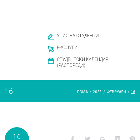
УПИС НА СТУДЕНТИ
Е-УСЛУГИ
СТУДЕНТСКИ КАЛЕНДАР
(РАСПОРЕДИ)
16
ДОМА
/
2023
/
ФЕВРУАРИ
/
16
Ден:
16
Facebook
Twitter
Google+
LinkedI
P