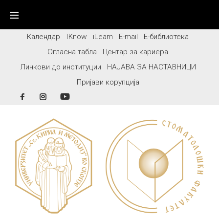
Skip
to
content
Календар
IKnow
iLearn
E-mail
Е-библиотека
Огласна табла
Центар за кариера
Линкови до институции
НАЈАВА ЗА НАСТАВНИЦИ
Пријави корупција
Facebook
Instagram
YouTube