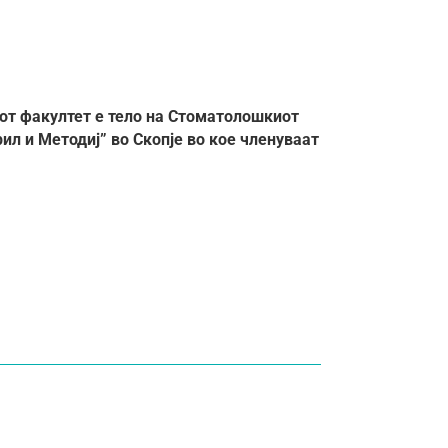
от факултет е тело на Стоматолошкиот
рил и Методиј” во Скопје во кое членуваат