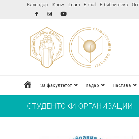
Календар
IKnow
iLearn
E-mail
Е-библиотека
Огл
дома
За факултетот
Кадар
Настава
СТУДЕНТСКИ ОРГАНИЗАЦИИ