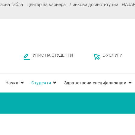
асна табла
Центар за кариера
Линкови до институции
НАЈА
УПИС НА СТУДЕНТИ
Е-УСЛУГИ
Наука
Студенти
Здравствени специјализации