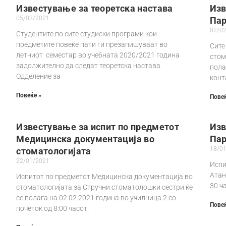
Известување за теоретска настава
Изв
05/03/2021
Пар
02/0
Студентите по сите студиски програми кои
предметите повеќе пати ги презапишуваат во
Сите
летниот семестар во учебната 2020/2021 година
стом
задолжително да следат теоретска настава.
пола
Одделение за
конт
Повеќе »
Повеќ
Известување за испит по предметот
Изв
Медицинска документација во
Пар
18/0
стоматологијата
22/01/2021
Испи
Атан
Испитот по предметот Медицинска документација во
В
30 ч
стоматологијата за Стручни стоматолошки сестри ќе
се полага на 02.02.2021 година во училница 2 со
Повеќ
почеток од 8:00 часот.