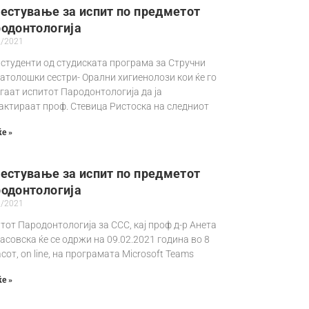
естување за испит по предметот
одонтологија
2/2021
 студенти од студиската програма за Стручни
атолошки сестри- Орални хигиенолози кои ќе го
гаат испитот Пародонтологија да ја
актираат проф. Стевица Ристоска на следниот
е »
естување за испит по предметот
одонтологија
1/2021
тот Пародонтологија за ССС, кај проф д-р Анета
асовска ќе се одржи на 09.02.2021 година во 8
асот, on line, на програмата Microsoft Teams
е »