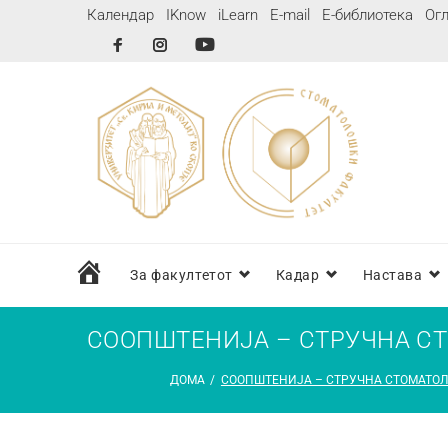
Календар
IKnow
iLearn
E-mail
Е-библиотека
Огл
дома
За факултетот
Кадар
Настава
СООПШТЕНИЈА – СТРУЧНА С
ДОМА
/
СООПШТЕНИЈА – СТРУЧНА СТОМАТОЛ