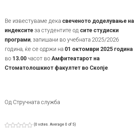
Ве известуваме дека
свеченото доделување на
индексите
за студентите од
сите студиски
програми
, запишани во учебната 2025/2026
година, ќе се одржи на
01 октомври 2025 година
во
13.00
часот во
Амфитеатарот на
Стоматолошкиот факултет во Скопје
.
Од Стручната служба
(
0 votes
. Average
0
of 5)
1
2
3
4
5