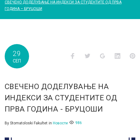
СВЕЧЕНО ДОДЕЛУВАЊЕ НА ИНДЕКСИ ЗА СТУДЕНТИТЕ ОД ПРВА
ГОДИНА – БРУЦОШИ
29
Facebook
Twitter
Google+
LinkedI
P
СЕП
СВЕЧЕНО ДОДЕЛУВАЊЕ НА
ИНДЕКСИ ЗА СТУДЕНТИТЕ ОД
ПРВА ГОДИНА - БРУЦОШИ
986
By
Stomatoloski Fakultet
in
Новости