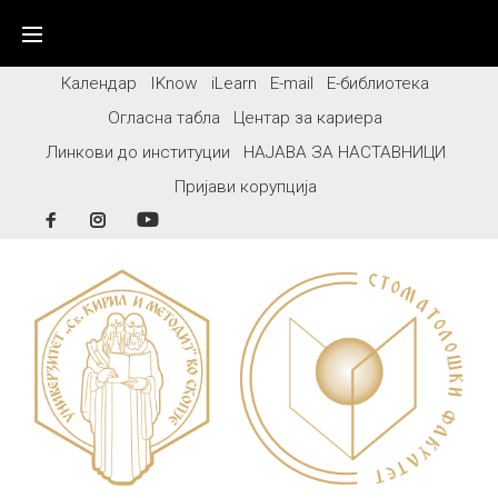
Skip
to
content
Календар
IKnow
iLearn
E-mail
Е-библиотека
Огласна табла
Центар за кариера
Линкови до институции
НАЈАВА ЗА НАСТАВНИЦИ
Пријави корупција
Facebook
Instagram
YouTube