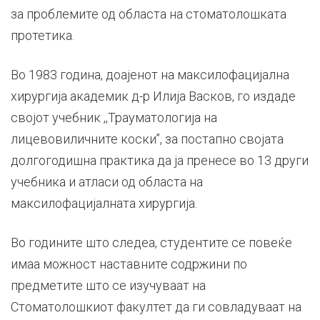
за проблемите од областа на стоматолошката
протетика.
Во 1983 година, доајенот на максилофацијална
хирургија академик д-р Илија Васков, го издаде
својот учебник ,,Трауматологија на
лицевовиличните коски’’, за постапно својата
долгогодишна практика да ја пренесе во 13 други
учебника и атласи од областа на
максилофацијалната хирургија.
Во годините што следеа, студентите се повеќе
имаа можност наставните содржини по
предметите што се изучуваат на
Стоматолошкиот факултет да ги совладуваат на