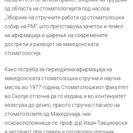
од областа на стоматологијата под наслов
,,Зборник на стручните работи од стоматолошки
собир на РМ’’, што претставува зачеток и темел
на афирмација и ширење на современите
дострели и развојот на македонската
стоматологија.
Како потреба за периодична афирмација на
македонската стоматолошка стручна и научна
мисла, во 1977 година, Стоматолошкиот факултет
во Скопје отпочна да го издава, а во континуитет
излегува до денес, првото стручно гласило на
стоматолозите од Македонија, чии
основоположници се: проф. д-р Иван Тавџиовски
и неговиот прв главен и одговорен уредник,