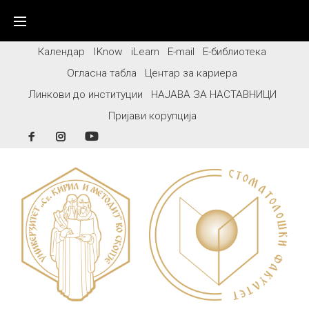
Skip
to
content
Календар
IKnow
iLearn
E-mail
Е-библиотека
Огласна табла
Центар за кариера
Линкови до институции
НАЈАВА ЗА НАСТАВНИЦИ
Пријави корупција
Facebook
Instagram
YouTube