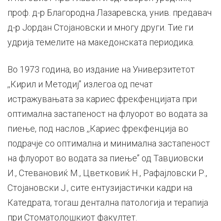
проф. д-р Благородна Лазаревска, унив. предавач
д-р Јордан Стојановски и многу други. Тие ги
удрија темелите на македонската периодика.
Во 1973 година, во издание на Универзитетот
,,Кирил и Методиј’’ излегоа од печат
истражувањата за кариес фрекфенцијата при
оптимална застапеност на флуорот во водата за
пиење, под наслов ,,Кариес фрекфенција во
подрачје со оптимална и минимална застапеност
на флуорот во водата за пиење’’ од Тавџиовски
И., Стевановиќ М., Цветковиќ Н., Рафајловски Р.,
Стојановски Ј., сите ентузијастички кадри на
Катедрата, тогаш дентална патологија и терапија
при Стоматолошкиот факултет.