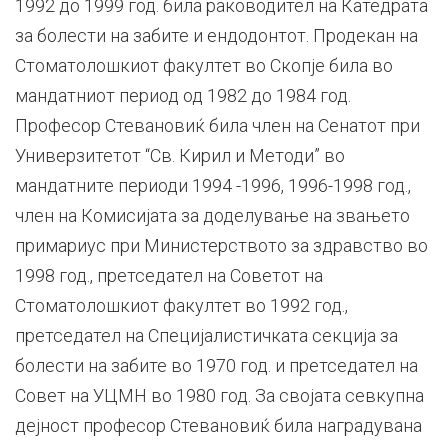
1992 до 1999 год. била раководител на Катедрата
за болести на забите и ендодонтот. Продекан на
Стоматолошкиот факултет во Скопје била во
мандатниот период од 1982 до 1984 год.
Професор Стевановиќ била член на Сенатот при
Универзитетот “Св. Кирил и Методи” во
мандатните периоди 1994 -1996, 1996-1998 год.,
член на Комисијата за доделување на звањето
примариус при Министерството за здравство во
1998 год., претседател на Советот на
Стоматолошкиот факултет во 1992 год.,
претседател на Специјалистичката секција за
болести на забите во 1970 год. и претседател на
Совет на УЦМН во 1980 год. За својата севкупна
дејност професор Стевановиќ била наградувана