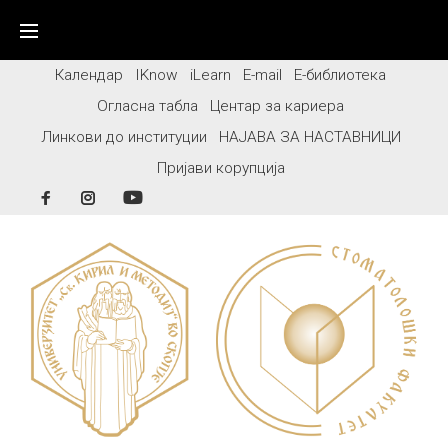
Skip
to
content
Календар
IKnow
iLearn
E-mail
Е-библиотека
Огласна табла
Центар за кариера
Линкови до институции
НАЈАВА ЗА НАСТАВНИЦИ
Пријави корупција
Facebook
Instagram
YouTube