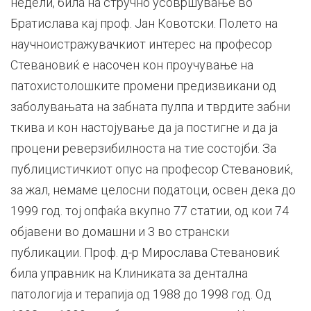
недели, била на стручно усовршување во
Братислава кај проф. Јан Ковотски. Полето на
научноистражувачкиот интерес на професор
Стевановиќ е насочен кон проучување на
патохистолошките промени предизвикани од
заболувањата на забната пулпа и тврдите забни
ткива и кон настојување да ја постигне и да ја
процени реверзибилноста на тие состојби. За
публицистичкиот опус на професор Стевановиќ,
за жал, немаме целосни податоци, освен дека до
1999 год. тој опфаќа вкупно 77 статии, од кои 74
објавени во домашни и 3 во странски
публикации. Проф. д-р Мирослава Стевановиќ
била управник на Клиниката за дентална
патологија и терапија од 1988 до 1998 год. Од