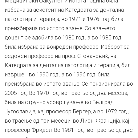
Медицински факултет и истата година била
избрана за асистент на Катедрата за дентална
патологија и терапија; во 1971 и 1976 год. била
преизбирана во истото звање. Со звањето
доцент се здобила во 1980 год., а во 1985 год.
била избрана за вонреден професор. Изборот за
редовен професор на проф. Стевановиќ, на
Катедрата за дентална патологија и терапија, бил
извршен во 1990 год., а во 1996 год. била
преизбрана во истото звање. Се пензионирала во
2005 год. Во 1970 год. во траење од два месеца,
била на стручно усовршување во Белград,
Југославија, кај професор Бергер, а во 1972 год.,
во траење од три месеци, во Лион, Франција, кај
професор Фридел. Во 1981 год., во траење од две