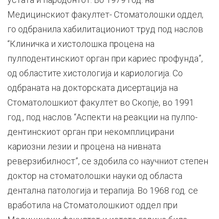
Медицинскиот факултет- Стоматолошки оддел,
го одбранила хабилитациониот труд под наслов
“Клиничка и хистолошка процена на
пулподентинскиот орган при кариес профунда”,
од областите хистологија и кариологија. Со
одбраната на докторската дисертација на
Стоматолошкиот факултет во Скопје, во 1991
год., под наслов “Аспекти на реакции на пулпо-
дентинскиот орган при некомплицирани
кариозни лезии и процена на нивната
реверзибилност”, се здобила со научниот степен
доктор на стоматолошки науки од областа
дентална патологија и терапија. Во 1968 год. се
вработила на Стоматолошкиот оддел при