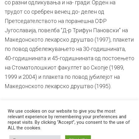
со разни одликувања и на- гради: Орден на
трудот со сребрен венец до- делен од
Претседателството на поранешна СФР
Југославија, повелба “Д-р Трифун Пановски” на
Македонското лекарско друштво (1997), плакети
по повод одбележувањето на 30-годишнината,
40-годишнината и 45-годишнината од постоењето
на Стоматолошкиот факултет во Скопје (1989,
1999 и 2004) и плакета по повод јубилејот на
Македонското лекарско друштво (1995).
We use cookies on our website to give you the most
relevant experience by remembering your preferences and
repeat visits. By clicking “Accept”, you consent to the use of
ALL the cookies.
© 2026 Стоматолошки факултет – Скопје Универзитет ,,Св. Кирил и
Методиј'' во Скопје
Developed by
Unet