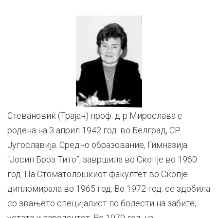
Стевановиќ (Трајан) проф. д-р Мирослава е
родена на 3 април 1942 год. во Белград, СР
Југославија. Средно образование, Гимназија
“Јосип Броз Тито”, завршила во Скопје во 1960
год. На Стоматолошкиот факултет во Скопје
дипломирала во 1965 год. Во 1972 год. се здобила
со звањето специјалист по болести на забите,
устата и пародонтот. Во 1979 год. на