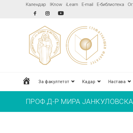
Skip
Календар
IKnow
iLearn
E-mail
Е-библиотека
Ог
to
Facebook
Instagram
YouTube
content
дома
За факултетот
Кадар
Настава
ПРОФ.Д-Р МИРА ЈАНКУЛОВСК