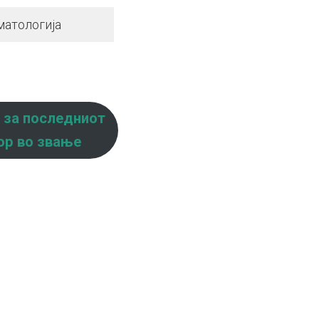
матологија
 за последниот
ор во звање