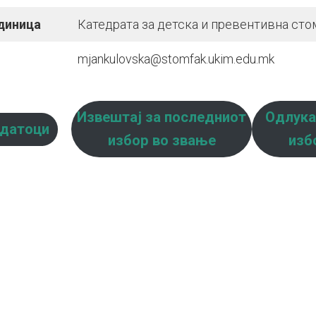
диница
Катедрата за детска и превентивна сто
mjankulovska@stomfak.ukim.edu.mk
Извештај за последниот
Одлука
одатоци
избор во звање
изб