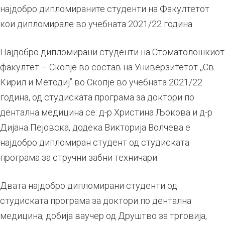
најдобро дипломираните студенти на Факултетот
кои дипломирале во учебната 2021/22 година.
Најдобро дипломирани студенти на Стоматолошкиот
факултет – Скопје во состав на Универзитетот ,,Св.
Кирил и Методиј’’ во Скопје во учебната 2021/22
година, од студиската програма за доктори по
дентална медицина се: д-р Христина Љокова и д-р
Дијана Пејовска, додека Викторија Волчева е
најдобро дипломиран студент од студиската
програма за стручни забни техничари.
Двата најдобро дипломирани студенти од
студиската програма за доктори по дентална
медицина, добија ваучер од
Друштво за трговија,