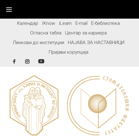
Skip
to
content
Календар
IKnow
iLearn
E-mail
Е-библиотека
Огласна табла
Центар за кариера
Линкови до институции
НАЈАВА ЗА НАСТАВНИЦИ
Пријави корупција
Facebook
Instagram
YouTube