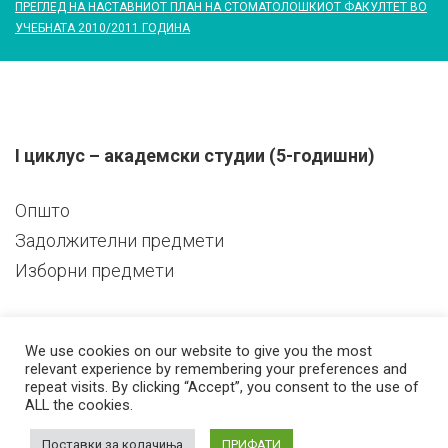
ПРЕГЛЕД НА НАСТАВНИОТ ПЛАН НА СТОМАТОЛОШКИОТ ФАКУЛТЕТ ВО
УЧЕБНАТА 2010/2011 ГОДИНА
Преглед
I циклус – академски студии (5-годишни)
на
Општо
Задолжителни предмети
наставниот
Изборни предмети
план
We use cookies on our website to give you the most
на
relevant experience by remembering your preferences and
repeat visits. By clicking “Accept”, you consent to the use of
ALL the cookies.
Стоматолошкиот
© 2026 Стоматолошки факултет – Скопје Универзитет ,,Св. Кирил и
Методиј'' во Скопје
Developed by
Unet
Поставки за колачиња
ПРИФАТИ