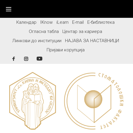
Skip
to
content
Календар
IKnow
iLearn
E-mail
Е-библиотека
Огласна табла
Центар за кариера
Линкови до институции
НАЈАВА ЗА НАСТАВНИЦИ
Пријави корупција
Facebook
Instagram
YouTube