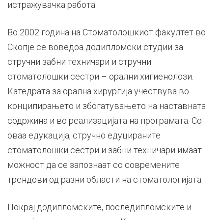
истражувачка работа.
Во 2002 година на Стоматолошкиот факултет во
Скопје се воведоа додипломски студии за
стручни забни техничари и стручни
стоматолошки сестри – орални хигиенолози.
Катедрата за орална хирургија учествува во
конципирањето и збогатувањето на наставната
содржина и во реализацијата на програмата. Со
оваа едукација, стручно едуцираните
стоматолошки сестри и забни техничари имаат
можност да се запознаат со современите
трендови од разни области на стоматологијата.
Покрај додипломските, последипломските и