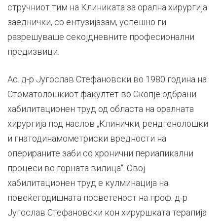
стручниот тим на Клиниката за орална хирургија
заеднички, со ентузијазам, успешно ги
разрешуваше секојдневните професионални
предизвици.
Ас. д-р Југослав Стефановски во 1980 година на
Стоматолошкиот факултет во Скопје одбрани
хабилитационен труд од областа на оралната
хирургија под наслов „Клинички, рендгенолошки
и гнатодинамометриски вредности на
оперираните заби со хронични периапикални
процеси во горната вилица“. Овој
хабилитационен труд е кулминација на
повеќегодишната посветеност на проф. д-р
Југослав Стефановски кон хируршката терапија