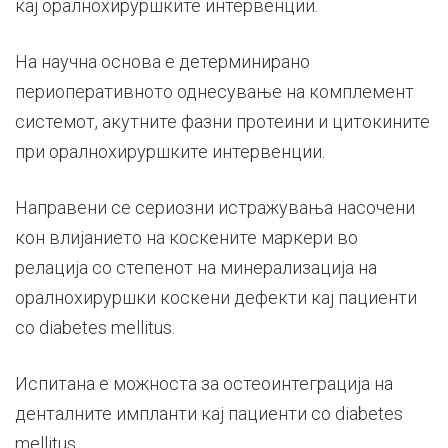
кај оралнохируршките интервенции.
На научна основа е детерминирано
периоперативното однесување на комплемент
системот, акутните фазни протеини и цитокините
при оралнохируршките интервенции.
Направени се сериозни истражувања насочени
кон влијанието на коскените маркери во
релација со степенот на минерализација на
оралнохируршки коскени дефекти кај пациенти
со diabetes mellitus.
Испитана е можноста за остеоинтеграција на
денталните импланти кај пациенти со diabetes
mellitus.