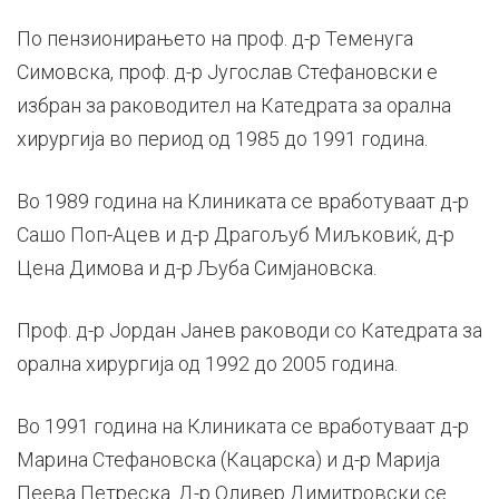
По пензионирањето на проф. д-р Теменуга
Симовска, проф. д-р Југослав Стефановски е
избран за раководител на Катедрата за орална
хирургија во период од 1985 до 1991 година.
Во 1989 година на Клиниката се вработуваат д-р
Сашо Поп-Ацев и д-р Драгољуб Миљковиќ, д-р
Цена Димова и д-р Љуба Симјановска.
Проф. д-р Јордан Јанев раководи со Катедрата за
орална хирургија од 1992 до 2005 година.
Во 1991 година на Клиниката се вработуваат д-р
Марина Стефановска (Кацарска) и д-р Марија
Пеева Петреска. Д-р Оливер Димитровски се