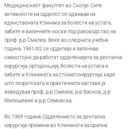
Медицинскиот факултет во Скопје. Сите
активности на одделот се одвиваа на
единствената Клиника за болести на устата,
забите и виличните коски под раководство на
проф. д-р Смилев. Веќе во следната учебна
година, 1961/62 се одделија и започнаа
самостојно да работат одделенијата за дентална
хирургија, ортодонција, болести на устата и
забите и Клиниката за стоматохирургија, каде
што теоретската и практичната настава ја
изведуваа проф. д-р Смилев, д-р Васков, д-р
Милошевиќ и д-р Симовска.
Во 1969 година, Одделението за дентална
хирургија премина во Клиниката за орална