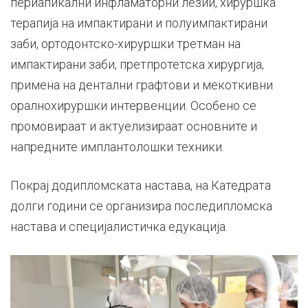
периапикални инфламаторни лезии, хируршка
терапија на импактирани и полуимпактирани
заби, ортодонтско-хируршки третман на
импактирани заби, претпротетска хирургија,
примена на дентални графтови и мекоткивни
оралнохируршки интервенции. Особено се
промовираат и актуелизираат основните и
напредните имплантолошки техники.
Покрај додипломската настава, на Катедрата
долги години се организира последипломска
настава и специјалистичка едукација.