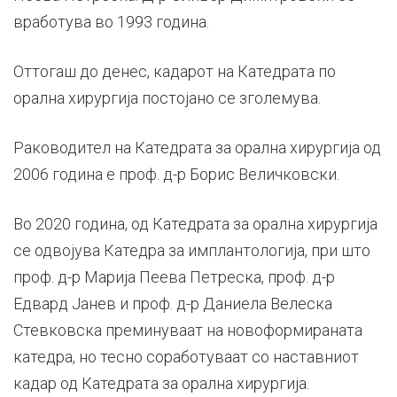
вработува во 1993 година.
Оттогаш до денес, кадaрот на Катедрата по
орална хирургија постојано се зголемува.
Раководител на Катедрата за орална хирургија од
2006 година е проф. д-р Борис Величковски.
Во 2020 година, од Катедрата за орална хирургија
се одвојува Катедра за имплантологија, при што
проф. д-р Марија Пеева Петреска, проф. д-р
Едвард Јанев и проф. д-р Даниела Велеска
Стевковска преминуваат на новоформираната
катедра, но тесно соработуваат со наставниот
кадар од Катедрата за орална хирургија.