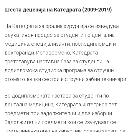
Шеста деценија на Катедрата (2009-2019)
На Катедрата за орална хирургија се изведува
едукативен процес за студенти по дентална
медицина, специјализанти, последипломци и
докторанди. Истовремено, Катедрата
претставува наставна база за студенти на
додипломска студиска програма за стручни
стоматолошки сестри и стручни забни техничари.
Во додипломската настава за студенти по
дентална медицина, Катедрата интегрира пет
предмети: три задолжителни и два изборни.
Задолжителни предмети кои се изучуваат се
претклиничка орална хирургија, орална хирургија