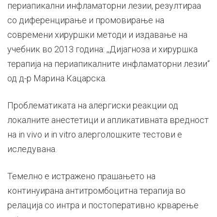
периапикални инфламаторни лезии, резултираа
со диференцирање и промовирање на
современи хируршки методи и издавање на
учебник во 2013 година: ,,Дијагноза и хируршка
терапија на периапикалните инфламаторни лезии“
од д-р Марина Кацарска.
Проблематиката на алергиски реакции од
локалните анестетици и апликативната вредност
на in vivo и in vitro алерголошките тестови е
иследувана.
Темелно е истражено прашањето на
континуирана антитромбоцитна терапија во
релација со интра и постоперативно крварење