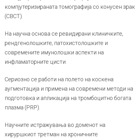
компјутеризираната томографија со конусен зрак
(CBCT).
На научна основа се ревидирани клиничките,
рендгенолошките, патохистолошките и
современите имунолошки аспекти на
инфламаторните цисти.
Сериозно се работи на полето на коскена
аугментација и примена на современи методи на
подготовка и апликација на тромбоцитно богата
плазма (PRP).
Научните истражувања во доменот на
хируршкиот третман на хроничните