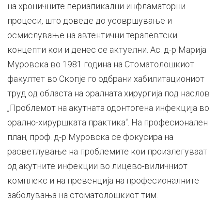
на хроничните периапикални инфламаторни
процеси, што доведе до усовршување и
осмислување на автентични терапевтски
концепти кои и денес се актуелни. Ас. д-р Марија
Муровска во 1981 година на Стоматолошкиот
факултет во Скопје го одбрани хабилитациониот
труд од областа на оралната хирургија под наслов
„Проблемот на акутната одонтогена инфекција во
орално-хируршката практика“. На професионален
план, проф. д-р Муровска се фокусира на
расветлување на проблемите кои произлегуваат
од акутните инфекции во лицево-виличниот
комплекс и на превенција на професионалните
заболувања на стоматолошкиот тим.