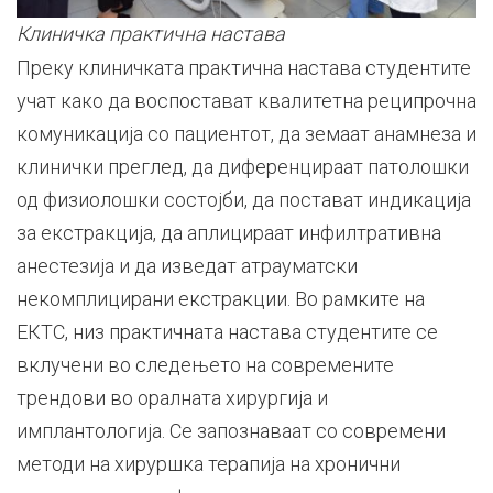
Клиничка практична настава
Преку клиничката практична настава студентите
учат како да воспостават квалитетна реципрочна
комуникација со пациентот, да земаат анамнеза и
клинички преглед, да диференцираат патолошки
од физиолошки состојби, да постават индикација
за екстракција, да аплицираат инфилтративна
анестезија и да изведат атрауматски
некомплицирани екстракции. Во рамките на
ЕКТС, низ практичната настава студентите се
вклучени во следењето на современите
трендови во оралната хирургија и
имплантологија. Се запознаваат со современи
методи на хируршка терапија на хронични