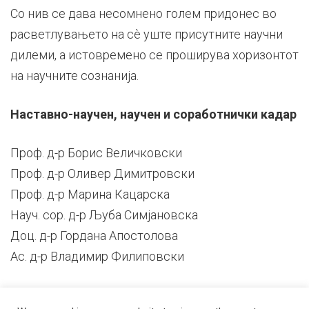
Со нив се дава несомнено голем придонес во
расветлувањето на сѐ уште присутните научни
дилеми, а истовремено се проширува хоризонтот
на научните сознанија.
Наставно-научен, научен и соработнички кадар
Проф. д-р Борис Величковски
Проф. д-р Оливер Димитровски
Проф. д-р Марина Кацарска
Науч. сор. д-р Љуба Симјановска
Доц. д-р Гордана Апостолова
Ас. д-р Владимир Филиповски