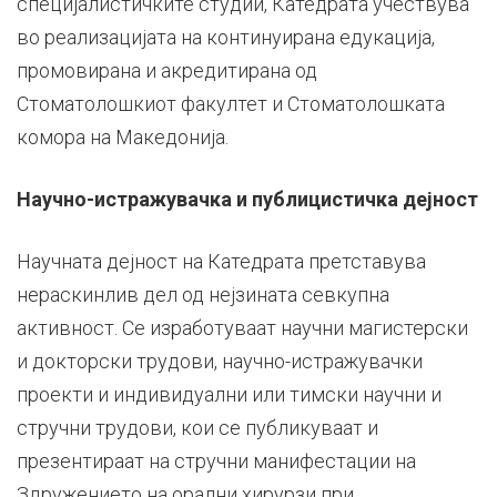
специјалистичките студии, Катедрата учествува
во реализацијата на континуирана едукација,
промовирана и акредитирана од
Стоматолошкиот факултет и Стоматолошката
комора на Македонија.
Научно-истражувачка и публицистичка дејност
Научната дејност на Катедрата претставува
нераскинлив дел од нејзината севкупна
активност. Се изработуваат научни магистерски
и докторски трудови, научно-истражувачки
проекти и индивидуални или тимски научни и
стручни трудови, кои се публикуваат и
презентираат на стручни манифестации на
Здружението на орални хирурзи при