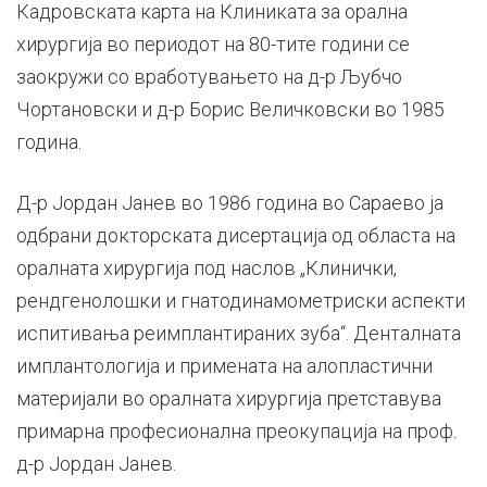
Кадровската карта на Клиниката за орална
хирургија во периодот на 80-тите години се
заокружи со вработувањето на д-р Љубчо
Чортановски и д-р Борис Величковски во 1985
година.
Д-р Јордан Јанев во 1986 година во Сараево ја
одбрани докторската дисертација од областа на
оралната хирургија под наслов „Клинички,
рендгенолошки и гнатодинамометриски аспекти
испитивањa реимплантираних зуба“. Денталната
имплантологија и примената на алопластични
материјали во оралната хирургија претставува
примарна професионална преокупација на проф.
д-р Јордан Јанев.