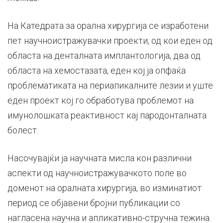
На Катедрата за орална хирургија се изработени
пет научноистражувачки проекти, од кои еден од
областа на денталната имплантологија, два од
областа на хемостазата, еден кој ја опфаќа
проблематиката на периапикалните лезии и уште
еден проект кој го обработува проблемот на
имунолошката реактивност кај пародонталната
болест.
Насочувајќи ја научната мисла кон различни
аспекти од научноистражувачкото поле во
доменот на оралната хирургија, во изминатиот
период се објавени бројни публикации со
нагласена научна и апликативно-стручна тежина.