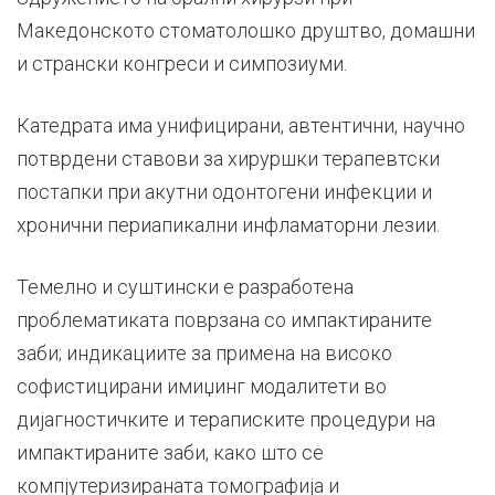
Македонското стоматолошко друштво, домашни
и странски конгреси и симпозиуми.
Катедрата има унифицирани, автентични, научно
потврдени ставови за хируршки терапевтски
постапки при акутни одонтогени инфекции и
хронични периапикални инфламаторни лезии.
Темелно и суштински е разработена
проблематиката поврзана со импактираните
заби; индикациите за примена на високо
софистицирани имиџинг модалитети во
дијагностичките и тераписките процедури на
импактиранитe заби, како што се
компјутеризираната томографија и