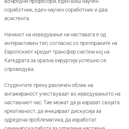
вонредни професори, еден виш научен
соработник, еден научен соработник и два
асистента.
Начинот на изведување на наставата е од
интерактивен тип, согласно со препораките на
Европскиот кредит трансфер систем кој на
Катедрата за орална хирургија успешно се
спроведува.
Студентите преку различен облик на
ангажираност учествуваат во изведувањето на
наставниот час. Тие можат да ја изразат својата
креативност, да иницираат дискусија за
одредена проблематика, да изработат
семинарска работа за одредена наставна