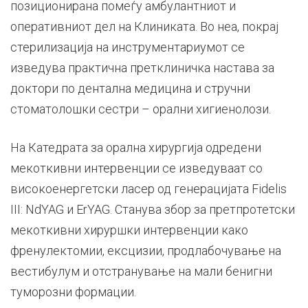
позиционирана помеѓу амбулантниот и
оперативниот дел на Клиниката. Во неа, покрај
стерилизација на инструментариумот се
изведува практична претклиничка настава за
доктори по дентална медицина и стручни
стоматолошки сестри – орални хигиенолози.
На Катедрата за орална хирургија одредени
мекоткивни интервенции се изведуваат со
високоенергетски ласер од генерацијата Fidelis
III: NdYAG и ErYAG. Станува збор за претпротетски
мекоткивни хируршки интервенции како
френулектомии, ексцизии, продлабочување на
вестибулум и отстранување на мали бенигни
туморозни формации.