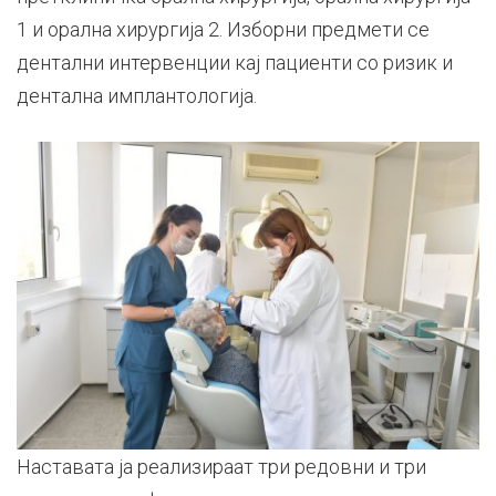
1 и орална хирургија 2. Изборни предмети се
дентални интервенции кај пациенти со ризик и
дентална имплантологија.
Наставата ја реализираат три редовни и три