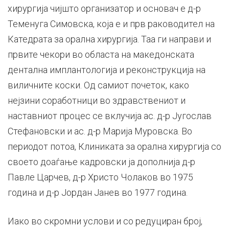
хирургија чијшто организатор и основач е д-р
Теменуга Симовска, која е и прв раководител на
Катедрата за орална хирургија. Таа ги направи и
првите чекори во областа на македонската
дентална имплантологија и реконструкција на
виличните коски. Од самиот почеток, како
нејзини соработници во здравствениот и
наставниот процес се вклучија ас. д-р Југослав
Стефановски и ас. д-р Марија Муровска. Во
периодот потоа, Клиниката за орална хирургија со
своето доаѓање кадровски ја дополнија д-р
Павле Царчев, д-р Христо Чолаков во 1975
година и д-р Јордан Јанев во 1977 година.
Иако во скромни услови и со редуциран број,