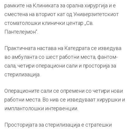
рамките на Клиниката за орална хирургија и е
сместена на вториот кат од Универзитетскиот
стоматолошки клинички центар ,,Св.
Пантелејмон“.
Практичната настава на Катедрата се изведува
во амбуланта со шест работни места, фантом-
сала, четири операциони сали и просторија за
стерилизација.
Операционите сали се опремени со четири нови
работни места. Во нив се изведуваат хируршки и
имплантолошки интервенции.
Просторијата за стерилизација е стратешки