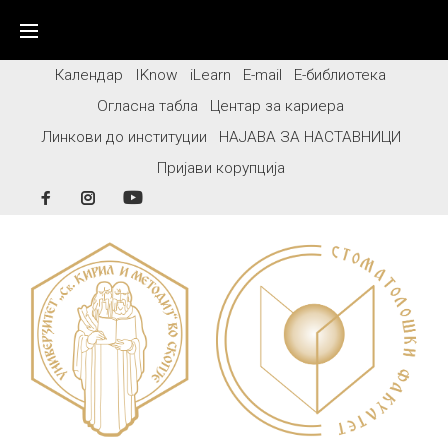
Skip
to
content
Календар
IKnow
iLearn
E-mail
Е-библиотека
Огласна табла
Центар за кариера
Линкови до институции
НАЈАВА ЗА НАСТАВНИЦИ
Пријави корупција
Facebook
Instagram
YouTube