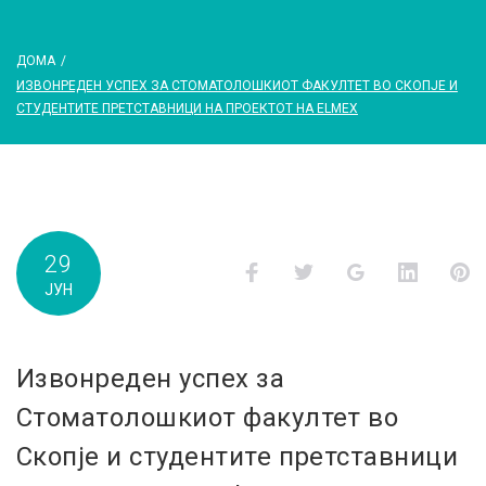
ДОМА
/
ИЗВОНРЕДЕН УСПЕХ ЗА СТОМАТОЛОШКИОТ ФАКУЛТЕТ ВО СКОПЈЕ И
СТУДЕНТИТЕ ПРЕТСТАВНИЦИ НА ПРОЕКТОТ НА ELMEX
29
Facebook
Twitter
Google+
LinkedI
P
ЈУН
Извонреден успех за
Стоматолошкиот факултет во
Скопје и студентите претставници