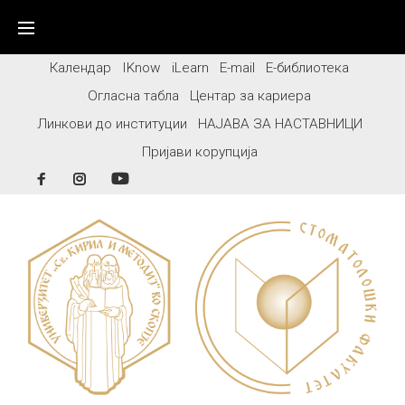
Skip
to
content
Календар
IKnow
iLearn
E-mail
Е-библиотека
Огласна табла
Центар за кариера
Линкови до институции
НАЈАВА ЗА НАСТАВНИЦИ
Пријави корупција
Facebook
Instagram
YouTube