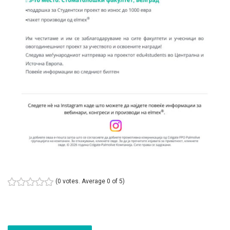
(
0 votes
. Average
0
of 5)
1
2
3
4
5