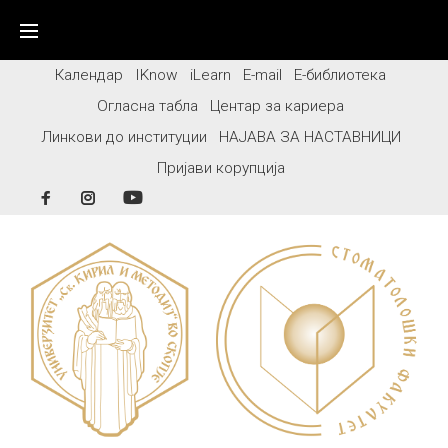
Skip
to
content
Календар
IKnow
iLearn
E-mail
Е-библиотека
Огласна табла
Центар за кариера
Линкови до институции
НАЈАВА ЗА НАСТАВНИЦИ
Пријави корупција
Facebook
Instagram
YouTube