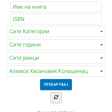
Е-
библиотека
Алмаса Хасановиќ Kолашинац