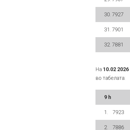
30. 7927
31. 7901
32. 7881
На
10.02 2026
во табелата:
9 h
1. 7923
2. 7886