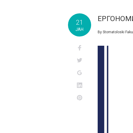
ЕРГОНОМИ
21
ЈАН
By
Stomatoloski Faku
Facebook
Twitter
Google+
LinkedIn
Pinterest