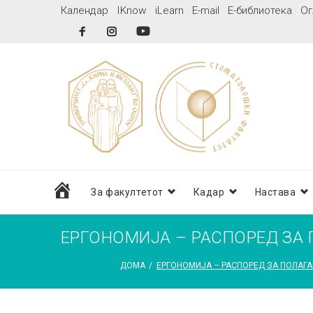
Skip
Календар
IKnow
iLearn
E-mail
Е-библиотека
Ог
to
Facebook
Instagram
YouTube
content
дома
За факултетот
Кадар
Настава
ЕРГОНОМИЈА – РАСПОРЕД ЗА
ДОМА
/
ЕРГОНОМИЈА – РАСПОРЕД ЗА ПОЛАГА