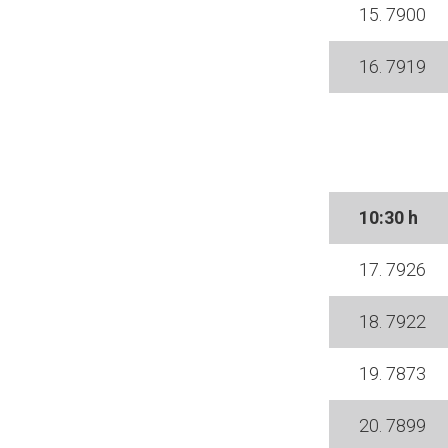
15. 7900
16. 7919
10:30
h
17. 7926
18. 7922
19. 7873
20. 7899