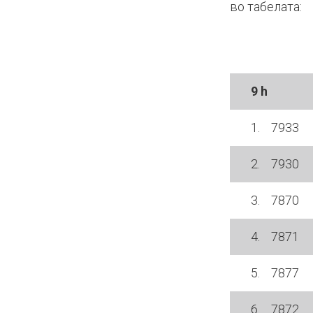
во табелата:
9 h
1. 7933
2. 7930
3. 7870
4. 7871
5. 7877
6. 7872