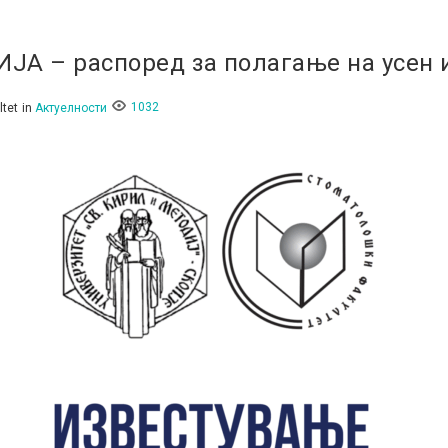
ЈА – распоред за полагање на усен
1032
ltet
in
Актуелности