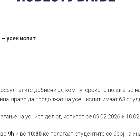
– усен испит
 резултатите добиени од компјутерското полагање на
дина, право да продолжат на усен испит имаат 63 студ
агање на усниот дел од испитот се 09.02 2026 и 10.02
во
9h
и во
10:30
ќе полагаат студентите со број на и