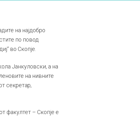
адите на најдобро
стите по повод
иј“ во Скопје.
кола Јанкуловски, а на
членовите на нивните
от секретар,
т факултет – Скопје е