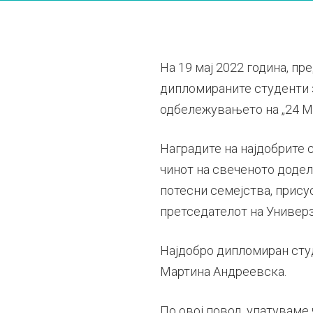
На 19 мај 2022 година, п
дипломираните студенти з
одбележувањето на „24 Мај
Наградите на најдобрите 
чинот на свеченото додел
потесни семејства, прису
претседателот на Универз
Најдобро дипломиран студ
Мартина Андреевска.
По овој повод, упатуваме