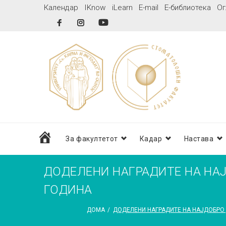
Skip
Календар
IKnow
iLearn
E-mail
Е-библиотека
Ог
to
Facebook
Instagram
YouTube
content
дома
За факултетот
Кадар
Настава
ДОДЕЛЕНИ НАГРАДИТЕ НА НА
ГОДИНА
ДОМА
/
ДОДЕЛЕНИ НАГРАДИТЕ НА НАЈДОБРО 