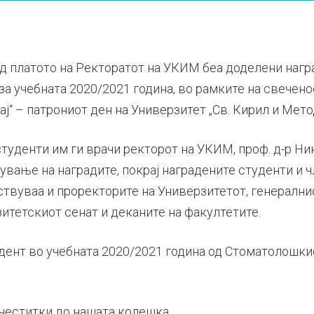
ред платото на Ректоратот на УКИМ беа доделени нагр
а учебната 2020/2021 година, во рамките на свечено
“ – патрониот ден на Универзитет „Св. Кирил и Метод
студенти им ги врачи ректорот на УКИМ, проф. д-р Ни
ување на наградите, покрај наградените студенти и 
ствуваа и проректорите на Универзитетот, генерални
итетскиот сенат и деканите на факултетите.
ент во учебната 2020/2021 година од Стоматолошкио
 честитки до нашата колешка.