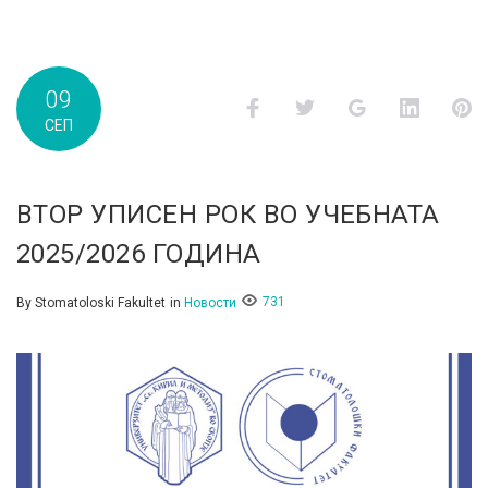
09
Facebook
Twitter
Google+
LinkedI
P
СЕП
ВТОР УПИСЕН РОК ВО УЧЕБНАТА
2025/2026 ГОДИНА
731
By
Stomatoloski Fakultet
in
Новости