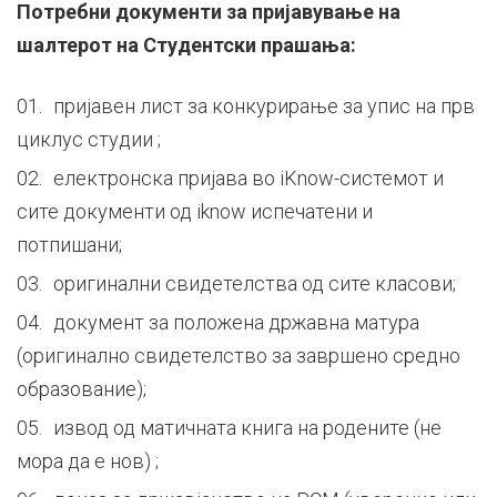
Потребни документи за пријавување на
шалтерот на Студентски прашања:
пријавен лист за конкурирање за упис на прв
циклус студии ;
електронска пријава во
iKnow
-системот и
сите документи од
iknow
испечатени и
потпишани;
оригинални свидетелства од сите класови;
документ за положена државна матура
(оригинално свидетелство за завршено средно
образование);
извод од матичната книга на родените (не
мора да е нов) ;