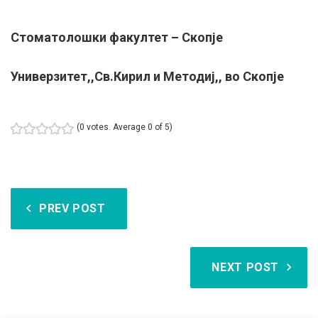
Стоматолошки факултет – Скопје
Универзитет,,Св.Кирил и Методиј,, во Скопје
(
0 votes
. Average
0
of 5)
1
2
3
4
5
Навигација
PREV POST
на
напис
NEXT POST