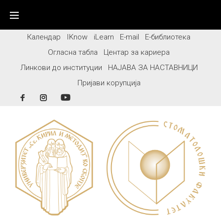
Skip
to
content
Календар
IKnow
iLearn
E-mail
Е-библиотека
Огласна табла
Центар за кариера
Линкови до институции
НАЈАВА ЗА НАСТАВНИЦИ
Пријави корупција
Facebook
Instagram
YouTube