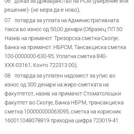
доказ за државјанство на РСМ (уверение или
решение)- (не мора да е ново);
потврда за уплатa на Административната
такса во износ од 50,00 денари (Образец ПП 50:
Назив на примачот: Трезорска сметка-Скопје;
Банка на примачот: НБРСМ; Тансакциска сметка
100-0000000-630-95; Уплатна сметка 840-
ХХХ-03161; Конто 722313 00);
потврда за уплатен надомест за упис во
износ од 300 денари на жиро-сметката на
факултетот, назив на примачот Стоматолошки
факултет во Скопје, Банка НБРМ, трансакциска
сметка 100000000063095, сметка на корисник
160011048078819 приходна шифра 723019-41.