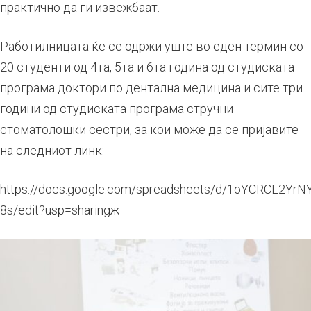
практично да ги извежбаат.
Работилницата ќе се одржи уште во еден термин со
20 студенти од 4та, 5та и 6та година од студиската
програма доктори по дентална медицина и сите три
години од студиската програма стручни
стоматолошки сестри, за кои може да се пријавите
на следниот линк:
https://docs.google.com/spreadsheets/d/1oYCRCL2Yr
8s/edit?usp=sharingж