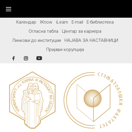
Skip
to
content
Календар
IKnow
iLearn
E-mail
Е-библиотека
Огласна табла
Центар за кариера
Линкови до институции
НАЈАВА ЗА НАСТАВНИЦИ
Пријави корупција
Facebook
Instagram
YouTube