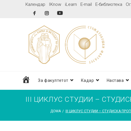
Skip
Календар
IKnow
iLearn
E-mail
Е-библиотека
Ог
to
Facebook
Instagram
YouTube
content
дома
За факултетот
Кадар
Настава
III ЦИКЛУС СТУДИИ – СТУДИС
ДОМА
/
III ЦИКЛУС СТУДИИ – СТУДИСКА ПРОГ