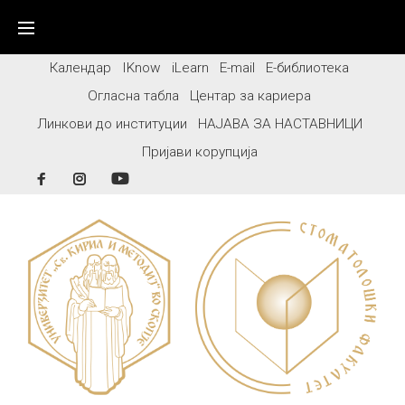
Skip
to
content
Календар
IKnow
iLearn
E-mail
Е-библиотека
Огласна табла
Центар за кариера
Линкови до институции
НАЈАВА ЗА НАСТАВНИЦИ
Пријави корупција
Facebook
Instagram
YouTube