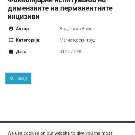
димензиите на перманентните
инцизиви
Автор:
Вандевска Васка
Категорија:
Mагистерски труд
Дата:
01/01/1990
Назад
© 2026 Стоматолошки факултет – Скопје Универзитет ,,Св. Кирил и
We use cookies on our website to give you the most
Методиј'' во Скопје
Developed by
Unet