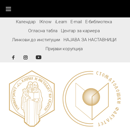
Skip
to
content
Календар
IKnow
iLearn
E-mail
Е-библиотека
Огласна табла
Центар за кариера
Линкови до институции
НАЈАВА ЗА НАСТАВНИЦИ
Пријави корупција
Facebook
Instagram
YouTube