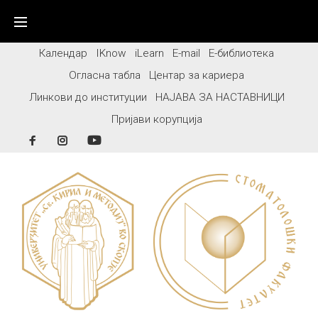
Skip
to
content
Календар
IKnow
iLearn
E-mail
Е-библиотека
Огласна табла
Центар за кариера
Линкови до институции
НАЈАВА ЗА НАСТАВНИЦИ
Пријави корупција
Facebook
Instagram
YouTube