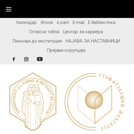
Skip
to
content
Календар
IKnow
iLearn
E-mail
Е-библиотека
Огласна табла
Центар за кариера
Линкови до институции
НАЈАВА ЗА НАСТАВНИЦИ
Пријави корупција
Facebook
Instagram
YouTube