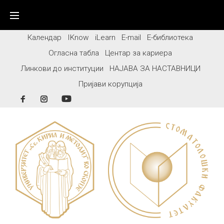
Skip
to
content
Календар
IKnow
iLearn
E-mail
Е-библиотека
Огласна табла
Центар за кариера
Линкови до институции
НАЈАВА ЗА НАСТАВНИЦИ
Пријави корупција
Facebook
Instagram
YouTube