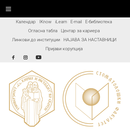
Skip
to
content
Календар
IKnow
iLearn
E-mail
Е-библиотека
Огласна табла
Центар за кариера
Линкови до институции
НАЈАВА ЗА НАСТАВНИЦИ
Пријави корупција
Facebook
Instagram
YouTube